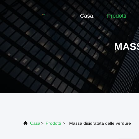
Casa.
Prodotti
MASS
Casa
>
Prodotti
>
Massa disidratata delle verdure