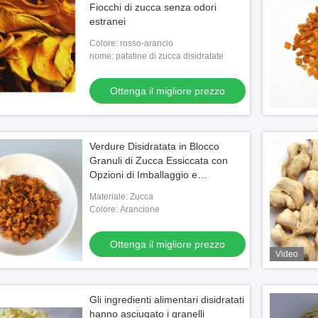
Fiocchi di zucca senza odori
estranei
Colore: rosso-arancio
nome: patatine di zucca disidratate
Ottenga il migliore prezzo
Verdure Disidratata in Blocco
Granuli di Zucca Essiccata con
Opzioni di Imballaggio e
Stoccaggio Personalizzate
Materiale: Zucca
Colore: Arancione
Ottenga il migliore prezzo
Video
Gli ingredienti alimentari disidratati
hanno asciugato i granelli