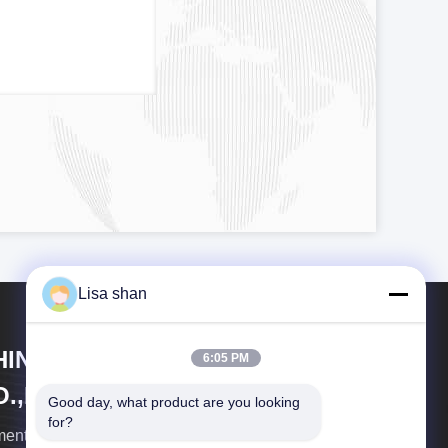
Lisa shan
HINA MARK FOODS TRADING
6:05 PM
.,LTD.
Good day, what product are you looking 
for?
menti del segno della Cina che vendono il Co., srl.