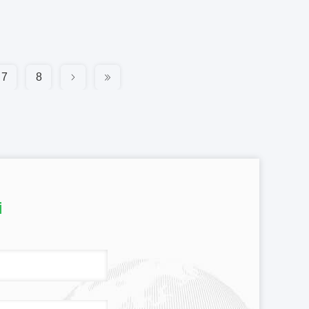
7
8
i