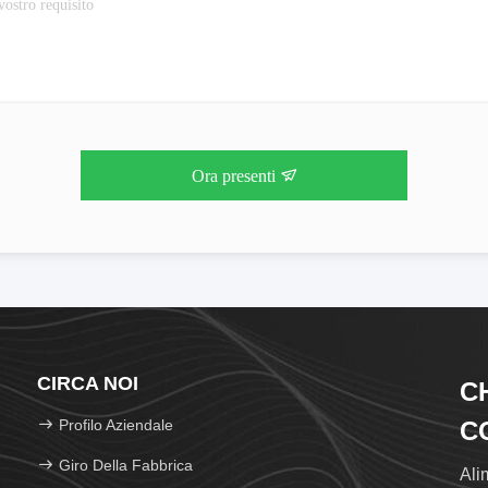
Ora presenti
CIRCA NOI
C
Profilo Aziendale
CO
Giro Della Fabbrica
Ali