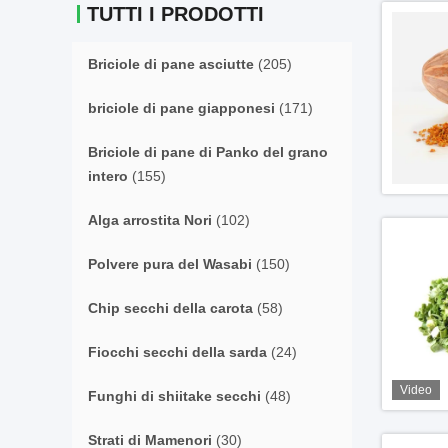
TUTTI I PRODOTTI
Briciole di pane asciutte
(205)
briciole di pane giapponesi
(171)
Briciole di pane di Panko del grano
intero
(155)
Alga arrostita Nori
(102)
Polvere pura del Wasabi
(150)
Chip secchi della carota
(58)
Fiocchi secchi della sarda
(24)
Video
Funghi di shiitake secchi
(48)
Strati di Mamenori
(30)