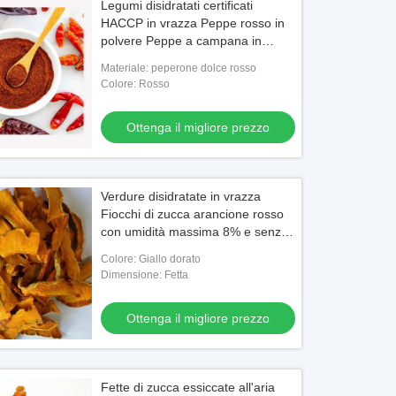
Legumi disidratati certificati
HACCP in vrazza Peppe rosso in
polvere Peppe a campana in
polvere e peperoncino
Materiale: peperone dolce rosso
Colore: Rosso
Ottenga il migliore prezzo
Verdure disidratate in vrazza
Fiocchi di zucca arancione rosso
con umidità massima 8% e senza
odori o sapori estranei destinati
Colore: Giallo dorato
all'esportazione
Dimensione: Fetta
Ottenga il migliore prezzo
Fette di zucca essiccate all'aria