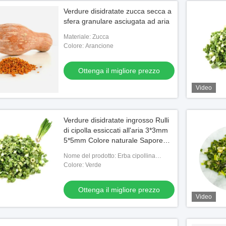
Verdure disidratate zucca secca a
sfera granulare asciugata ad aria
Materiale: Zucca
Colore: Arancione
Ottenga il migliore prezzo
Video
Verdure disidratate ingrosso Rulli
di cipolla essiccati all'aria 3*3mm
5*5mm Colore naturale Sapore
Nessun additivo Max 7% umidità
Nome del prodotto: Erba cipollina
Cartone imballaggio Alta qualità
dell'ANNUNCIO
Colore: Verde
Ottenga il migliore prezzo
Video