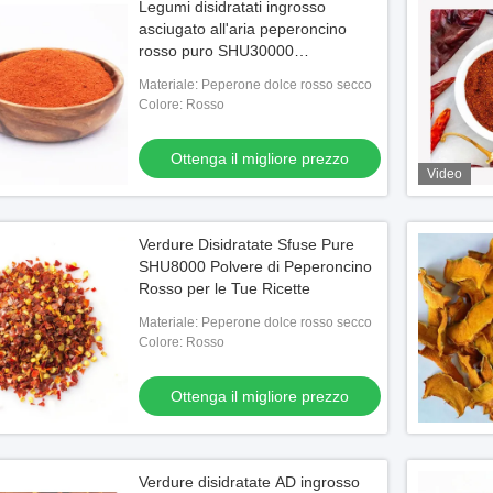
Legumi disidratati ingrosso
asciugato all'aria peperoncino
rosso puro SHU30000
peperoncino rosso in polvere
Materiale: Peperone dolce rosso secco
peperoncino in polvere
Colore: Rosso
Ottenga il migliore prezzo
Video
Verdure Disidratate Sfuse Pure
SHU8000 Polvere di Peperoncino
Rosso per le Tue Ricette
Materiale: Peperone dolce rosso secco
Colore: Rosso
Ottenga il migliore prezzo
Verdure disidratate AD ingrosso