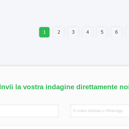
1
2
3
4
5
6
Invii la vostra indagine direttamente no