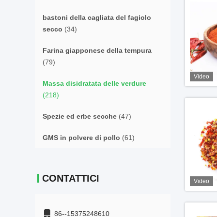
bastoni della cagliata del fagiolo
secco
(34)
Farina giapponese della tempura
(79)
Video
Massa disidratata delle verdure
(218)
Spezie ed erbe secche
(47)
GMS in polvere di pollo
(61)
CONTATTICI
Video
86--15375248610