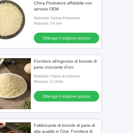
China Produttore affidabile con
servizio OEM
Materiale: Farina di frumento
Misurare: 2-6 mm
Ottenga il migliore prezzo
Video
Fornitore all'ingrosso di briciole di
pane croccante d'oro
hi caldi della carta della soia di
Pangrattato giallo a forma di ago d
Materiale: Farina di frumento
ori di vendita rotolano gli involucri
mm certificato HACCP per cibi fritti
Misurare: 2-12mm
ent della soia dei sushi di colore
Ottenga il migliore prezzo
Ottenga il migliore prezzo
Ottenga il migliore prezzo
Fabbricante di briciole di pane di
alta qualità in Cina. Fornitura di