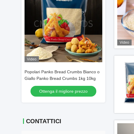
Video
Video
e
Popolari Panko Bread Crumbs Bianco o
Grado reale dell
onalizzabili
Giallo Panko Bread Crumbs 1kg 10kg
una polvere per 
pasta del Wasab
prezzo
Ottenga il migliore prezzo
Ottenga i
CONTATTICI