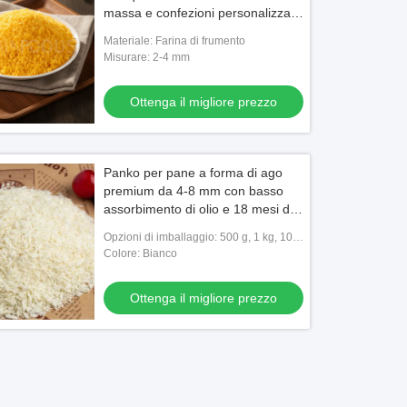
massa e confezioni personalizzate
per l'esportazione globale.
Materiale: Farina di frumento
Misurare: 2-4 mm
Ottenga il migliore prezzo
Panko per pane a forma di ago
premium da 4-8 mm con basso
assorbimento di olio e 18 mesi di
conservazione
Opzioni di imballaggio: 500 g, 1 kg, 10
kg, 20 kg per sacchetto
Colore: Bianco
Ottenga il migliore prezzo