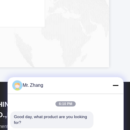
Mr. Zhang
HINA MARK FOODS TRADING
6:10 PM
.,LTD.
Good day, what product are you looking 
for?
menti del segno della Cina che vendono il Co., srl.