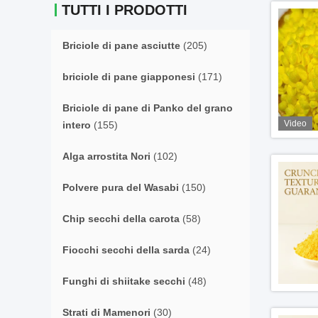
TUTTI I PRODOTTI
Briciole di pane asciutte
(205)
briciole di pane giapponesi
(171)
Briciole di pane di Panko del grano
Video
intero
(155)
Alga arrostita Nori
(102)
Polvere pura del Wasabi
(150)
Chip secchi della carota
(58)
Fiocchi secchi della sarda
(24)
Funghi di shiitake secchi
(48)
Strati di Mamenori
(30)