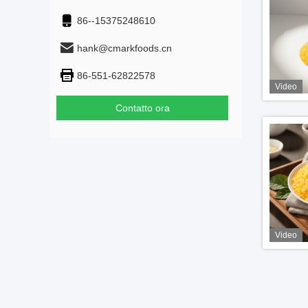
86--15375248610
hank@cmarkfoods.cn
86-551-62822578
Video
Contatto ora
Video