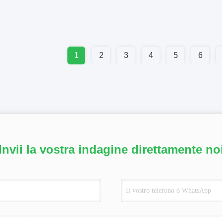
1
2
3
4
5
6
Invii la vostra indagine direttamente no