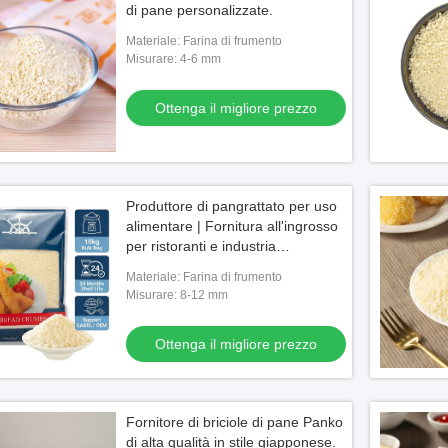
di pane personalizzate.
Materiale: Farina di frumento
Misurare: 4-6 mm
Ottenga il migliore prezzo
Video
Produttore di pangrattato per uso
alimentare | Fornitura all'ingrosso
a polvere del Wasabi
Grado a grandezza naturale arrostito
I sus
per ristoranti e industria
la fabbricazione della
dell'oro di 100 strati dell'alga per i sushi
Mamen
alimentare
Materiale: Farina di frumento
i
di rotolamento
iffer
Misurare: 8-12 mm
l migliore prezzo
Ottenga il migliore prezzo
Ottenga il migliore prezzo
Fornitore di briciole di pane Panko
di alta qualità in stile giapponese.