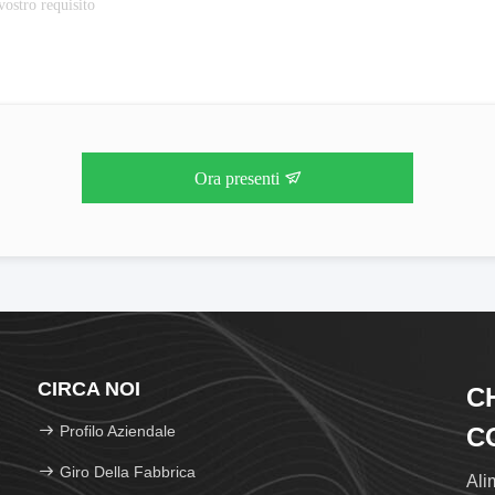
Ora presenti
CIRCA NOI
C
Profilo Aziendale
CO
Giro Della Fabbrica
Ali