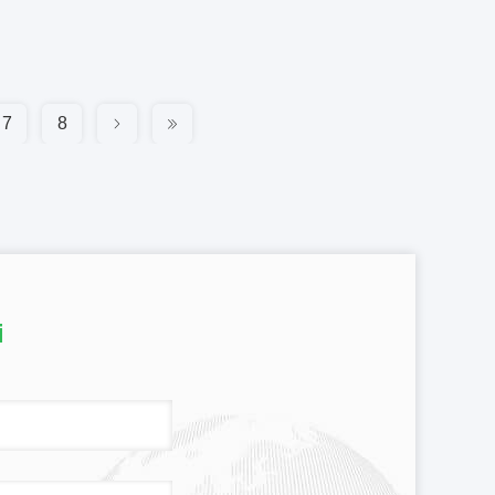
7
8
i