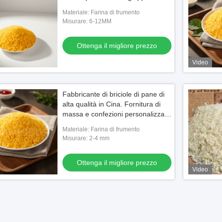
Materiale: Farina di frumento
Misurare: 6-12MM
Ottenga il migliore prezzo
Video
Fabbricante di briciole di pane di
alta qualità in Cina. Fornitura di
massa e confezioni personalizzate
per l'esportazione globale.
Materiale: Farina di frumento
Misurare: 2-4 mm
Ottenga il migliore prezzo
Video