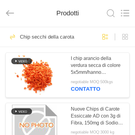
2026
CHINA
MARK
FOODS
Prodotti
TRADING
CO.,LTD..
All
Rights
CASA.
Reserved.
205
Chip secchi della carota
Briciole di pane
PRODOTTI
asciutte
I chip arancio della
verdura secca di colore
CHI
5x5mm/hanno
SIAMO
disidratato i fiocchi di
negotiable MOQ:500kgs
verdure
CONTATTO
171
VISITA
briciole di pane
ALLA
Nuove Chips di Carote
Essiccate AD con 3g di
FABBRICA
giapponesi
Fibra, 150mg di Sodio e
90 Kcal. Ideali per il
negotiable MOQ:3000 kg