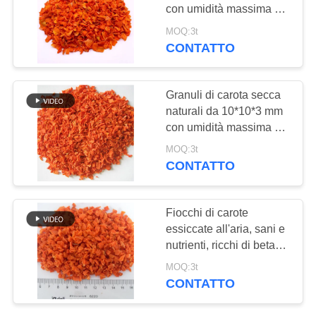
DEL
con umidità massima del
SITO
7% e certificazione
MOQ:3t
HACCP HALAL ISO
CONTATTO
150
NORME
Polvere pura del
SULLA
Granuli di carota secca
Wasabi
naturali da 10*10*3 mm
PRIVACY
con umidità massima del
7% HACCP HALAL
MOQ:3t
ISO9000 FDA Certificato
CONTATTO
per alimenti per animali
domestici
58
Fiocchi di carote
Chip secchi della
essiccate all'aria, sani e
nutrienti, ricchi di beta-
carota
carotene, con
MOQ:3t
reidratazione rapida e
CONTATTO
dimensioni 10*10*3mm