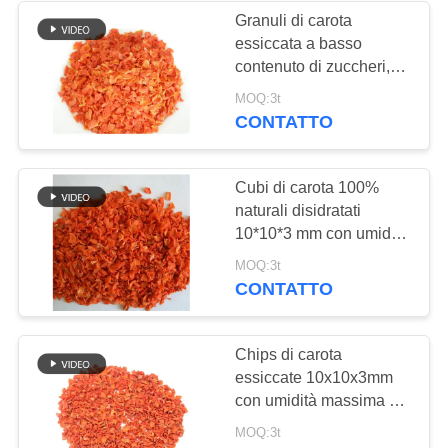
Granuli di carota
essiccata a basso
24
contenuto di zuccheri,
Fiocchi secchi della
certificati ISO HACCP
MOQ:3t
HALAL, in confezione
CONTATTO
sarda
da 20 kg per l'industria
alimentare
Cubi di carota 100%
naturali disidratati
10*10*3 mm con umidità
massima del 7% per
48
MOQ:3t
zuppe e piatti pronti
CONTATTO
Funghi di shiitake
secchi
Chips di carota
essiccate 10x10x3mm
con umidità massima del
7% e colore rosso
MOQ:3t
arancio per uno spuntino