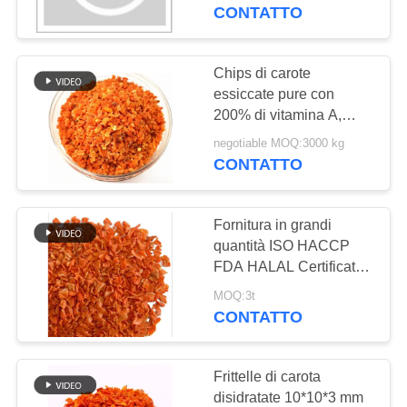
CONTROLLO
Food Service, la Vendita
CONTATTO
al Dettaglio e
DELLA
l'Esportazione
QUALITÀ
Chips di carote
155
essiccate pure con
Briciole di pane di
200% di vitamina A,
CONTATTACI
senza conservanti e
Panko del grano
negotiable MOQ:3000 kg
colore arancione
CONTATTO
NOTIZIE
brillante - Fiocchi di
intero
carote disidratate
Fornitura in grandi
CASI
quantità ISO HACCP
FDA HALAL Certificato
102
Frittelle di carota
CHIEDI UN
MOQ:3t
disidratate e granuli di
CONTATTO
PREVENTIVO
Alga arrostita Nori
carota secca con umidità
massima del 7% e
basso contenuto di
MAPPA
Frittelle di carota
zucchero
disidratate 10*10*3 mm