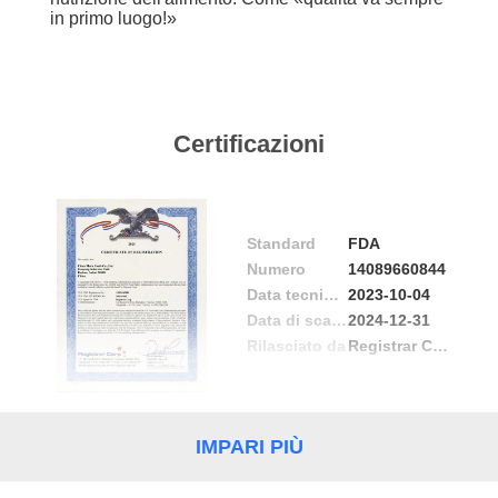
DEL
in primo luogo!»
SITO
NORME
Certificazioni
SULLA
PRIVACY
Standard
FDA
Numero
14089660844
Data tecnico Problema
2023-10-04
Data di scadenza
2024-12-31
Rilasciato da
Registrar Corp.
IMPARI PIÙ