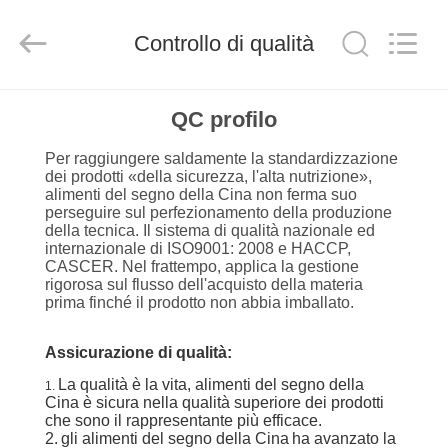
2026
CHINA
MARK
FOODS
Controllo di qualità
TRADING
CO.,LTD..
All
Rights
CASA.
Reserved.
QC profilo
Per raggiungere saldamente la standardizzazione
PRODOTTI
dei prodotti «della sicurezza, l'alta nutrizione»,
alimenti del segno della Cina non ferma suo
perseguire sul perfezionamento della produzione
CHI
della tecnica. Il sistema di qualità nazionale ed
internazionale di ISO9001: 2008 e HACCP,
SIAMO
CASCER. Nel frattempo, applica la gestione
rigorosa sul flusso dell'acquisto della materia
prima finché il prodotto non abbia imballato.
VISITA
ALLA
Assicurazione di qualità:
La qualità è la vita, alimenti del segno della
FABBRICA
1.
Cina è sicura nella qualità superiore dei prodotti
che sono il rappresentante più efficace.
2.
gli alimenti del segno della Cina
ha avanzato la