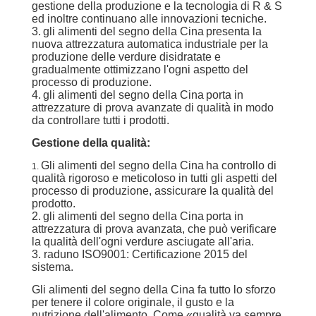
CONTROLLO
gestione della produzione e la tecnologia di R & S
ed inoltre continuano alle innovazioni tecniche.
DELLA
3.
gli alimenti del segno della Cina
presenta la
nuova attrezzatura automatica industriale per la
QUALITÀ
produzione delle verdure disidratate e
gradualmente ottimizzano l'ogni aspetto del
processo di produzione.
CONTATTACI
4.
gli alimenti del segno della Cina
porta in
attrezzature di prova avanzate di qualità in modo
da controllare tutti i prodotti.
NOTIZIE
Gestione della qualità:
Gli alimenti del segno della Cina
ha controllo di
1.
qualità rigoroso e meticoloso in tutti gli aspetti del
CASI
processo di produzione, assicurare la qualità del
prodotto.
2.
gli alimenti del segno della Cina
porta in
CHIEDI UN
attrezzatura di prova avanzata, che può verificare
la qualità dell'ogni verdure asciugate all'aria.
PREVENTIVO
3. raduno ISO9001: Certificazione 2015 del
sistema.
Gli alimenti del segno della Cina fa tutto lo sforzo
MAPPA
per tenere il colore originale, il gusto e la
nutrizione dell'alimento. Come «qualità va sempre