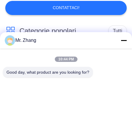
CONTATTACI!
Categorie popolari
Tutti
Mr. Zhang
Briciole di pane
briciole di pane
asciutte
giapponesi
10:44 PM
Good day, what product are you looking for?
Briciole di pane di
Panko del grano
Alga arrostita Nori
intero
Polvere pura del
Chip secchi della
Wasabi
carota
Fiocchi secchi della
Funghi di shiitake