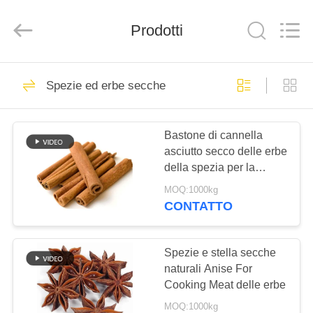
2026
CHINA
MARK
FOODS
Prodotti
TRADING
CO.,LTD..
All
Rights
CASA.
Reserved.
205
Spezie ed erbe secche
Briciole di pane
PRODOTTI
asciutte
Bastone di cannella
asciutto secco delle erbe
CHI
della spezia per la
SIAMO
cassia dei condimenti
MOQ:1000kg
8cm dell'alimento
CONTATTO
171
VISITA
briciole di pane
ALLA
Spezie e stella secche
naturali Anise For
FABBRICA
giapponesi
Cooking Meat delle erbe
MOQ:1000kg