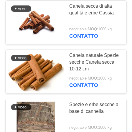
Canela secca di alta
qualità e erbe Cassia
24
Fiocchi secchi della
negotiable MOQ:1000 kg
CONTATTO
sarda
Canela naturale Spezie
secche Canela secca
10-12 cm
48
negotiable MOQ:1000 kg
CONTATTO
Funghi di shiitake
secchi
Spezie e erbe secche a
base di cannella
negotiable MOQ:1000 kg