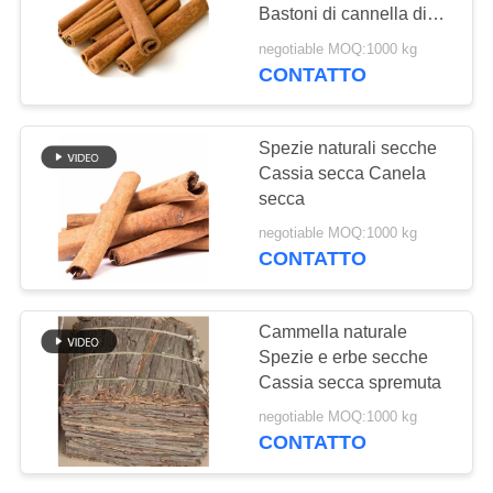
DEL
Bastoni di cannella di
SITO
cassia essiccati
negotiable MOQ:1000 kg
CONTATTO
150
NORME
Polvere pura del
SULLA
Spezie naturali secche
Wasabi
Cassia secca Canela
PRIVACY
secca
negotiable MOQ:1000 kg
CONTATTO
58
Cammella naturale
Chip secchi della
Spezie e erbe secche
Cassia secca spremuta
carota
negotiable MOQ:1000 kg
CONTATTO