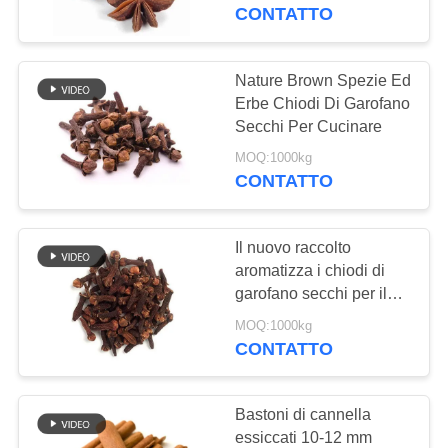
CONTROLLO
CONTATTO
DELLA
QUALITÀ
Nature Brown Spezie Ed
155
Erbe Chiodi Di Garofano
Briciole di pane di
Secchi Per Cucinare
CONTATTACI
Panko del grano
MOQ:1000kg
CONTATTO
NOTIZIE
intero
Il nuovo raccolto
CASI
aromatizza i chiodi di
garofano secchi per il
102
condimento degli
CHIEDI UN
MOQ:1000kg
alimenti
CONTATTO
PREVENTIVO
Alga arrostita Nori
MAPPA
Bastoni di cannella
essiccati 10-12 mm