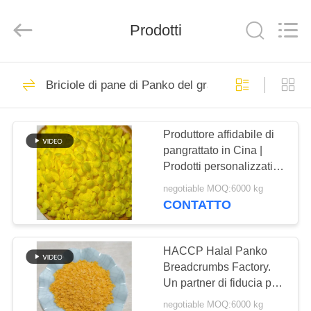
2026
CHINA
MARK
FOODS
Prodotti
TRADING
CO.,LTD..
All
Rights
CASA.
Reserved.
205
Briciole di pane di Panko del grano intero
Briciole di pane
PRODOTTI
asciutte
Produttore affidabile di
pangrattato in Cina |
CHI
Prodotti personalizzati
SIAMO
per trasformatori
negotiable MOQ:6000 kg
alimentari
CONTATTO
171
VISITA
briciole di pane
ALLA
HACCP Halal Panko
Breadcrumbs Factory.
FABBRICA
giapponesi
Un partner di fiducia per
l'esportazione globale.
negotiable MOQ:6000 kg