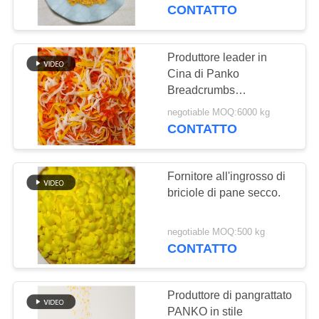
CONTROLLO
CONTATTO
DELLA
QUALITÀ
Produttore leader in
155
Cina di Panko
Briciole di pane di
Breadcrumbs
CONTATTACI
Confezione
Panko del grano
negotiable MOQ:6000 kg
personalizzata e
CONTATTO
NOTIZIE
produzione OEM
intero
Fornitore all'ingrosso di
CASI
briciole di pane secco.
102
CHIEDI UN
negotiable MOQ:500 kg
CONTATTO
PREVENTIVO
Alga arrostita Nori
MAPPA
Produttore di pangrattato
PANKO in stile