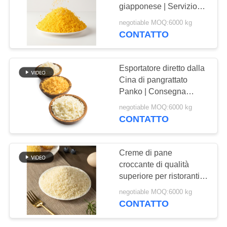
DEL
giapponese | Servizio
SITO
OEM per supermercati e
negotiable MOQ:6000 kg
importatori
CONTATTO
150
NORME
Polvere pura del
SULLA
Esportatore diretto dalla
Wasabi
Cina di pangrattato
PRIVACY
Panko | Consegna
veloce in tutto il mondo
negotiable MOQ:6000 kg
CONTATTO
58
Creme di pane
Chip secchi della
croccante di qualità
superiore per ristoranti e
carota
produttori di alimenti
negotiable MOQ:6000 kg
CONTATTO