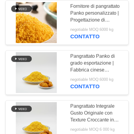
Fornitore di pangrattato
Panko personalizzato |
24
Progettazione di
Fiocchi secchi della
imballaggi e stampa del
negotiable MOQ:6000 kg
marchio
CONTATTO
sarda
Pangrattato Panko di
grado esportazione |
Fabbrica cinese
certificata Halal
48
negotiable MOQ:6000 kg
CONTATTO
Funghi di shiitake
secchi
Pangrattato Integrale
Gusto Originale con
Texture Croccante in
Sacchi Convenienti da
negotiable MOQ:6 000 kg
1kg e 10kg