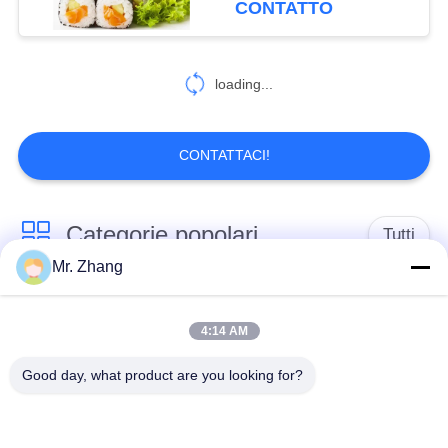
CONTATTO
loading...
CONTATTACI!
Categorie popolari
Tutti
Mr. Zhang
Briciole di pane
briciole di pane
asciutte
giapponesi
4:14 AM
Good day, what product are you looking for?
Briciole di pane di
Panko del grano
Alga arrostita Nori
intero