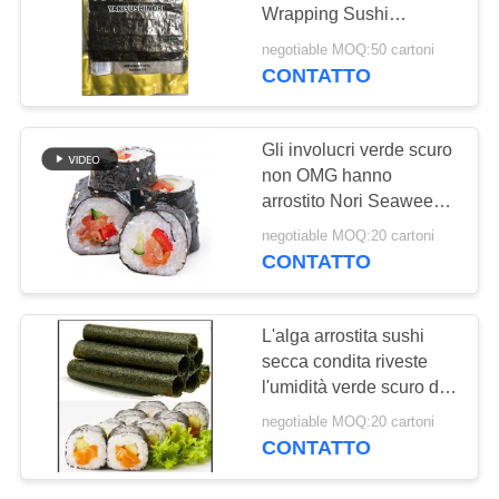
DEL
Wrapping Sushi
SITO
dell'alga 100 strati per
negotiable MOQ:50 cartoni
borsa
CONTATTO
NORME
SULLA
Gli involucri verde scuro
non OMG hanno
PRIVACY
arrostito Nori Seaweed
Natural Taste
negotiable MOQ:20 cartoni
CONTATTO
L'alga arrostita sushi
secca condita riveste
l'umidità verde scuro di
5%
negotiable MOQ:20 cartoni
CONTATTO