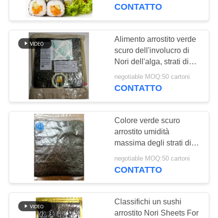
CONTROLLO
CONTATTO
DELLA
QUALITÀ
Alimento arrostito verde
scuro dell'involucro di
Nori dell'alga, strati di
CONTATTACI
Nori dei sushi di Yaki
negotiable MOQ:50 cartoni
CONTATTO
NOTIZIE
Colore verde scuro
CASI
arrostito umidità
massima degli strati di
alga dei sushi degli strati
CHIEDI UN
negotiable MOQ:50 cartoni
di alga di 5%
CONTATTO
PREVENTIVO
MAPPA
Classifichi un sushi
arrostito Nori Sheets For