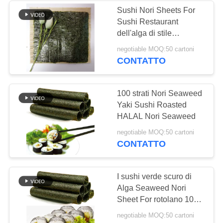
Sushi Nori Sheets For
Sushi Restaurant
dell'alga di stile
giapponese facendo uso
negotiable MOQ:50 cartoni
di
CONTATTO
100 strati Nori Seaweed
Yaki Sushi Roasted
HALAL Nori Seaweed
negotiable MOQ:50 cartoni
CONTATTO
I sushi verde scuro di
Alga Seaweed Nori
Sheet For rotolano 100
strati
negotiable MOQ:50 cartoni