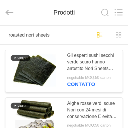
2026
CHINA
MARK
FOODS
Prodotti
TRADING
CO.,LTD..
All
Rights
CASA.
Reserved.
roasted nori sheets
PRODOTTI
Gli esperti sushi secchi
verde scuro hanno
CHI
arrostito Nori Sheets
SIAMO
Seaweed
negotiable MOQ:50 cartoni
CONTATTO
VISITA
ALLA
Alghe rosse verdi scure
Nori con 24 mesi di
FABBRICA
conservazione E evita la
luce solare
negotiable MOQ:50 cartoni