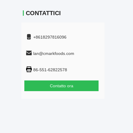
CONTATTICI
+8618297816096
lan@cmarkfoods.com
86-551-62822578
Contatto ora