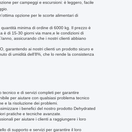
opzione per campeggi e escursioni: è leggero, facile
ggio.
n'ottima opzione per le scorte alimentari di
na quantità minima di ordine di 6000 kg. Il prezzo è
a è di 15-30 giorni via mare,e le condizioni di
no, assicurando che i nostri clienti abbiano
O, garantendo ai nostri clienti un prodotto sicuro e
to di umidità dell'8%, che lo rende la consistenza
o tecnico e di servizi completi per garantire
onibile per aiutare con qualsiasi problema tecnico
ne e la risoluzione dei problemi.
ssimizzare i benefici del nostro prodotto Dehydrated
iori pratiche e tecniche avanzate.
ionali per aiutare i clienti a raggiungere i loro
vello di supporto e servizi per garantire il loro