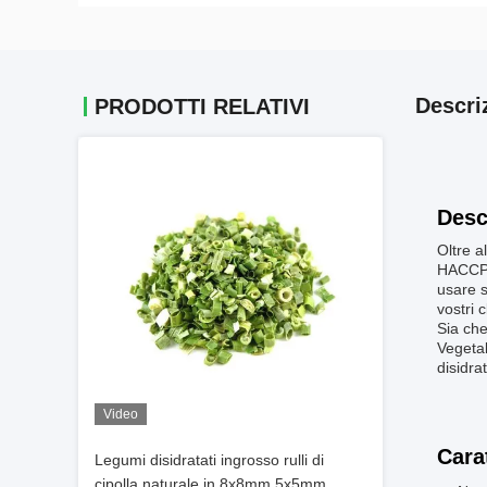
Descri
PRODOTTI RELATIVI
Desc
Oltre al
HACCP e
usare s
vostri c
Sia che
Vegetab
disidrat
Video
Cara
Legumi disidratati ingrosso rulli di
cipolla naturale in 8x8mm 5x5mm