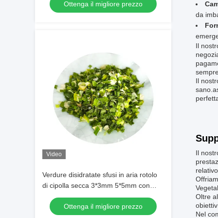
Ottenga il migliore prezzo
Cam
additivo Max 7% umidità Cartone
da imba
imballaggio Alta qualità
For
emerge
Il nost
negozia
pagame
sempre 
Il nost
sano.as
perfett
Supp
Il nost
Video
prestaz
relativ
Verdure disidratate sfusi in aria rotolo
Offriam
di cipolla secca 3*3mm 5*5mm con
Vegetab
colore e sapore naturali
Oltre a
obiettiv
Ottenga il migliore prezzo
Nel comp