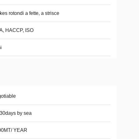
kes rotondi a fette, a strisce
A, HACCP, ISO
i
otiable
30days by sea
00MT/ YEAR