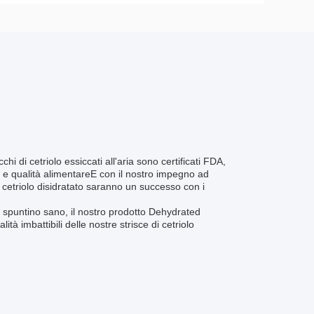
cchi di cetriolo essiccati all'aria sono certificati FDA,
a e qualità alimentareE con il nostro impegno ad
 di cetriolo disidratato saranno un successo con i
 spuntino sano, il nostro prodotto Dehydrated
ità imbattibili delle nostre strisce di cetriolo