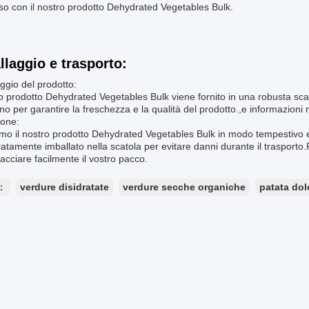
o con il nostro prodotto Dehydrated Vegetables Bulk.
llaggio e trasporto:
ggio del prodotto:
ro prodotto Dehydrated Vegetables Bulk viene fornito in una robusta scat
erno per garantire la freschezza e la qualità del prodotto.,e informazioni n
ione:
o il nostro prodotto Dehydrated Vegetables Bulk in modo tempestivo ed ef
atamente imballato nella scatola per evitare danni durante il traspor
racciare facilmente il vostro pacco.
e：
verdure disidratate
verdure secche organiche
patata dol