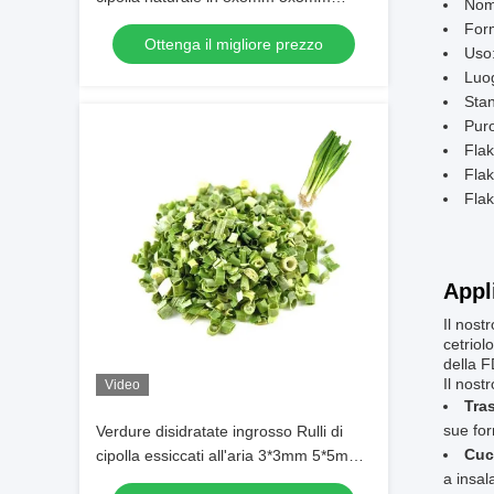
Nome
3x3mm Dimensioni Nessun additivo
Form
Ottenga il migliore prezzo
Fornitore
Uso:
Luog
Sta
Pur
Flak
Flak
Flak
Appl
Il nost
cetriol
della F
Il nost
Video
Tra
sue for
Verdure disidratate ingrosso Rulli di
Cuc
cipolla essiccati all'aria 3*3mm 5*5mm
a insal
Colore naturale Sapore Nessun