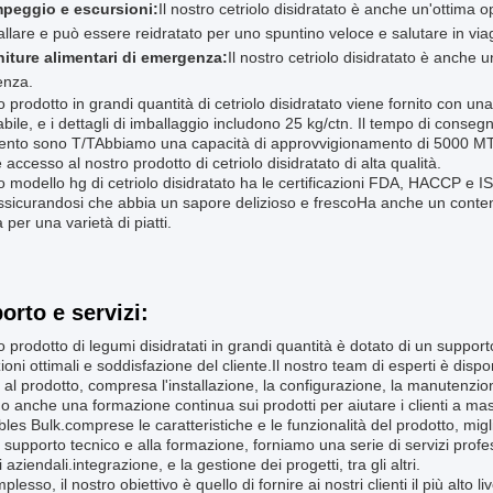
peggio e escursioni:
Il nostro cetriolo disidratato è anche un'ottima 
llare e può essere reidratato per uno spuntino veloce e salutare in via
niture alimentari di emergenza:
Il nostro cetriolo disidratato è anche u
nza.
ro prodotto in grandi quantità di cetriolo disidratato viene fornito con u
bile, e i dettagli di imballaggio includono 25 kg/ctn. Il tempo di consegn
nto sono T/TAbbiamo una capacità di approvvigionamento di 5000 MT/an
accesso al nostro prodotto di cetriolo disidratato di alta qualità.
ro modello hg di cetriolo disidratato ha le certificazioni FDA, HACCP e IS
sicurandosi che abbia un sapore delizioso e frescoHa anche un contenu
a per una varietà di piatti.
orto e servizi:
ro prodotto di legumi disidratati in grandi quantità è dotato di un support
ioni ottimali e soddisfazione del cliente.Il nostro team di esperti è disp
o al prodotto, compresa l'installazione, la configurazione, la manutenzio
o anche una formazione continua sui prodotti per aiutare i clienti a ma
les Bulk.comprese le caratteristiche e le funzionalità del prodotto, migl
l supporto tecnico e alla formazione, forniamo una serie di servizi profess
i aziendali.integrazione, e la gestione dei progetti, tra gli altri.
lesso, il nostro obiettivo è quello di fornire ai nostri clienti il più alto li