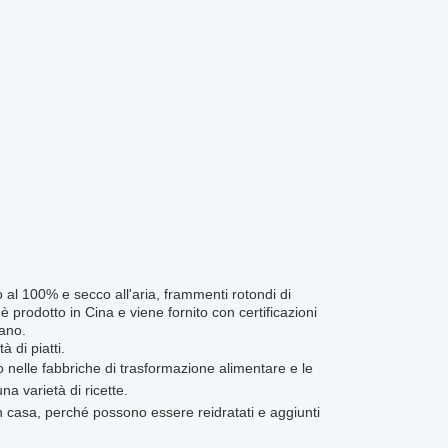
ro al 100% e secco all'aria, frammenti rotondi di
g è prodotto in Cina e viene fornito con certificazioni
sano.
à di piatti.
uso nelle fabbriche di trasformazione alimentare e le
na varietà di ricette.
e in casa, perché possono essere reidratati e aggiunti