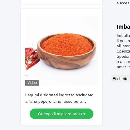
success
Imba
Imballa
Il nost
all'int
Spediz
Spediam
è accur
poter t
Etichett
Video
Legumi disidratati ingrosso asciugato
all'aria peperoncino rosso puro
SHU30000 peperoncino rosso in
Ottenga il migliore prezzo
polvere peperoncino in polvere