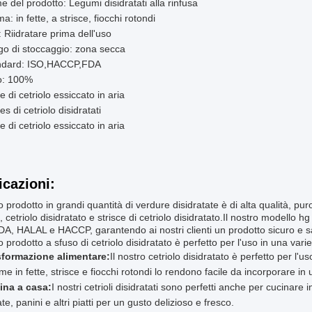
 del prodotto: Legumi disidratati alla rinfusa
a: in fette, a strisce, fiocchi rotondi
 Riidratare prima dell'uso
o di stoccaggio: zona secca
ndard: ISO,HACCP,FDA
o: 100%
e di cetriolo essiccato in aria
es di cetriolo disidratati
e di cetriolo essiccato in aria
icazioni:
ro prodotto in grandi quantità di verdure disidratate è di alta qualità, pu
o, cetriolo disidratato e strisce di cetriolo disidratato.Il nostro modello h
DA, HALAL e HACCP, garantendo ai nostri clienti un prodotto sicuro e 
ro prodotto a sfuso di cetriolo disidratato è perfetto per l'uso in una variet
sformazione alimentare:
Il nostro cetriolo disidratato è perfetto per l'
me in fette, strisce e fiocchi rotondi lo rendono facile da incorporare in u
ina a casa:
I nostri cetrioli disidratati sono perfetti anche per cucinar
ate, panini e altri piatti per un gusto delizioso e fresco.