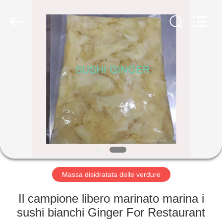
2026
CHINA
MARK
FOODS
TRADING
CO.,LTD..
All
Rights
CASA.
Reserved.
PRODOTTI
CHI
SIAMO
VISITA
ALLA
Massa disidratata delle verdure
FABBRICA
Il campione libero marinato marina i
sushi bianchi Ginger For Restaurant