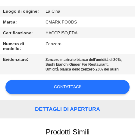
CONTROLLO
DELLA
Luogo di origine:
La Cina
QUALITÀ
Marca:
CMARK FOODS
Certificazione:
HACCP,ISO,FDA
CONTATTACI
Numero di
Zenzero
modello:
NOTIZIE
Evidenziare:
,
Zenzero marinato bianco dell'umidità di 20%
,
Sushi bianchi Ginger For Restaurant
Umidità bianca dello zenzero 20% dei sushi
CASI
CONTATTACI!
CHIEDI UN
PREVENTIVO
DETTAGLI DI APERTURA
MAPPA
Prodotti Simili