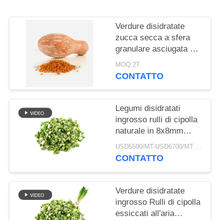
DEL
SITO
Verdure disidratate
zucca secca a sfera
NORME
granulare asciugata ad
aria
SULLA
MOQ:2T
CONTATTO
PRIVACY
Legumi disidratati
ingrosso rulli di cipolla
naturale in 8x8mm
5x5mm 3x3mm
USD5500/MT-USD6700/MT MOQ:2mt
Dimensioni Nessun
CONTATTO
additivo Fornitore
Verdure disidratate
ingrosso Rulli di cipolla
essiccati all'aria