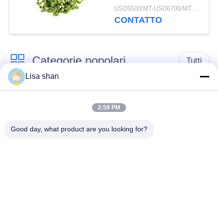
3*3mm 5*5mm Colore
USD5500/MT-USD6700/MT MOQ:2mt
naturale Sapore
CONTATTO
Nessun additivo Max
7% umidità Cartone
imballaggio Alta qualità
Categorie popolari
Tutti
Lisa shan
Briciole di pane
briciole di pane
asciutte
giapponesi
2:59 PM
Good day, what product are you looking for?
Briciole di pane di
Panko del grano
Alga arrostita Nori
intero
Polvere pura del
Chip secchi della
Wasabi
carota