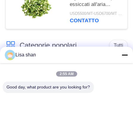
essiccati all'aria
3*3mm 5*5mm Colore
USD5500/MT-USD6700/MT MOQ:2mt
naturale Sapore
CONTATTO
Nessun additivo Max
7% umidità Cartone
imballaggio Alta qualità
Categorie popolari
Tutti
Lisa shan
Briciole di pane
briciole di pane
asciutte
giapponesi
2:55 AM
Good day, what product are you looking for?
Briciole di pane di
Panko del grano
Alga arrostita Nori
intero
Polvere pura del
Chip secchi della
Wasabi
carota