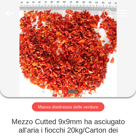
2026
CHINA
MARK
FOODS
TRADING
CO.,LTD..
All
Rights
CASA.
Reserved.
PRODOTTI
CHI
SIAMO
VISITA
ALLA
Massa disidratata delle verdure
FABBRICA
Mezzo Cutted 9x9mm ha asciugato
all'aria i fiocchi 20kg/Carton dei