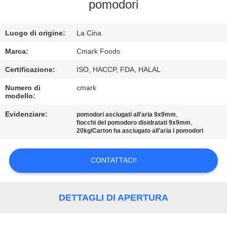
CONTROLLO
pomodori
DELLA
Luogo di origine:
La Cina
QUALITÀ
Marca:
Cmark Foods
CONTATTACI
Certificazione:
ISO, HACCP, FDA, HALAL
Numero di
cmark
modello:
NOTIZIE
Evidenziare:
,
pomodori asciugati all'aria 9x9mm
,
fiocchi del pomodoro disidratati 9x9mm
CASI
20kg/Carton ha asciugato all'aria i pomodori
CONTATTACI!
CHIEDI UN
PREVENTIVO
DETTAGLI DI APERTURA
MAPPA