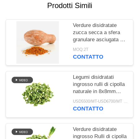
DEL
Prodotti Simili
SITO
Verdure disidratate
NORME
zucca secca a sfera
granulare asciugata ad
SULLA
aria
PRIVACY
MOQ:2T
CONTATTO
Legumi disidratati
ingrosso rulli di cipolla
naturale in 8x8mm
5x5mm 3x3mm
USD5500/MT-USD6700/MT MOQ:2mt
Dimensioni Nessun
CONTATTO
additivo Fornitore
Verdure disidratate
ingrosso Rulli di cipolla