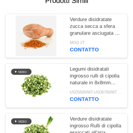
Prodotti Simili
DEL
SITO
Verdure disidratate
zucca secca a sfera
NORME
granulare asciugata ad
SULLA
aria
MOQ:2T
PRIVACY
CONTATTO
Legumi disidratati
ingrosso rulli di cipolla
naturale in 8x8mm
5x5mm 3x3mm
USD5500/MT-USD6700/MT MOQ:2mt
Dimensioni Nessun
CONTATTO
additivo Fornitore
Verdure disidratate
ingrosso Rulli di cipolla
essiccati all'aria