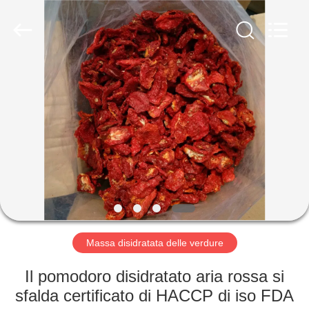
2026
CHINA
MARK
FOODS
TRADING
CO.,LTD..
All
Rights
CASA.
Reserved.
PRODOTTI
CHI
SIAMO
VISITA
ALLA
Massa disidratata delle verdure
FABBRICA
Il pomodoro disidratato aria rossa si
sfalda certificato di HACCP di iso FDA