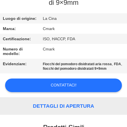
CONTROLLO
di 9×9mm
DELLA
Luogo di origine:
La Cina
QUALITÀ
Marca:
Cmark
CONTATTACI
Certificazione:
ISO, HACCP, FDA
Numero di
Cmark
modello:
NOTIZIE
Evidenziare:
,
,
Fiocchi del pomodoro disidratati aria rossa
FDA
fiocchi del pomodoro disidratati 9×9mm
CASI
CONTATTACI!
CHIEDI UN
PREVENTIVO
DETTAGLI DI APERTURA
MAPPA