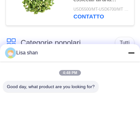
3*3mm 5*5mm Colore
USD5500/MT-USD6700/MT MOQ:2mt
naturale Sapore
CONTATTO
Nessun additivo Max
7% umidità Cartone
imballaggio Alta qualità
Categorie popolari
Tutti
Lisa shan
Briciole di pane
briciole di pane
asciutte
giapponesi
4:48 PM
Good day, what product are you looking for?
Briciole di pane di
Panko del grano
Alga arrostita Nori
intero
Polvere pura del
Chip secchi della
Wasabi
carota