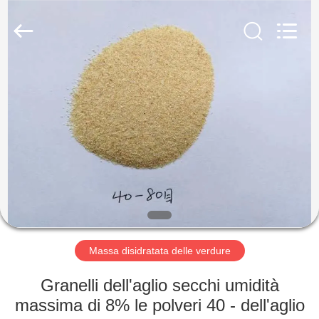
2026
CHINA
MARK
FOODS
TRADING
CO.,LTD..
All
Rights
CASA.
Reserved.
PRODOTTI
CHI
SIAMO
VISITA
ALLA
Massa disidratata delle verdure
FABBRICA
Granelli dell'aglio secchi umidità
massima di 8% le polveri 40 - dell'aglio