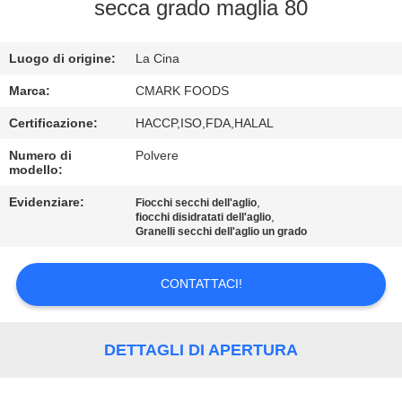
CONTROLLO
secca grado maglia 80
DELLA
Luogo di origine:
La Cina
QUALITÀ
Marca:
CMARK FOODS
CONTATTACI
Certificazione:
HACCP,ISO,FDA,HALAL
Numero di
Polvere
modello:
NOTIZIE
Evidenziare:
,
Fiocchi secchi dell'aglio
,
fiocchi disidratati dell'aglio
CASI
Granelli secchi dell'aglio un grado
CONTATTACI!
CHIEDI UN
PREVENTIVO
DETTAGLI DI APERTURA
MAPPA