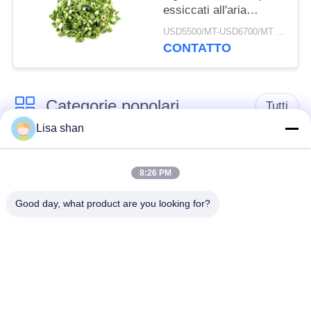
essiccati all'aria
3*3mm 5*5mm Colore
USD5500/MT-USD6700/MT MOQ:2mt
naturale Sapore
CONTATTO
Nessun additivo Max
7% umidità Cartone
imballaggio Alta qualità
Categorie popolari
Tutti
Lisa shan
Briciole di pane
briciole di pane
asciutte
giapponesi
8:26 PM
Good day, what product are you looking for?
Briciole di pane di
Panko del grano
Alga arrostita Nori
intero
Polvere pura del
Chip secchi della
Wasabi
carota