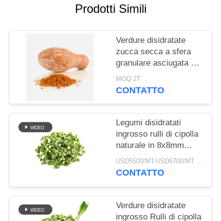
DEL
Prodotti Simili
SITO
Verdure disidratate
NORME
zucca secca a sfera
granulare asciugata ad
SULLA
aria
PRIVACY
MOQ:2T
CONTATTO
Legumi disidratati
ingrosso rulli di cipolla
naturale in 8x8mm
5x5mm 3x3mm
USD5500/MT-USD6700/MT MOQ:2mt
Dimensioni Nessun
CONTATTO
additivo Fornitore
Verdure disidratate
ingrosso Rulli di cipolla