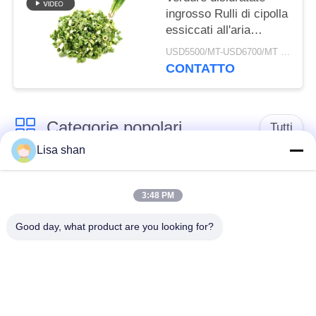
ingrosso Rulli di cipolla
essiccati all'aria
3*3mm 5*5mm Colore
USD5500/MT-USD6700/MT MOQ:2mt
naturale Sapore
CONTATTO
Nessun additivo Max
7% umidità Cartone
imballaggio Alta qualità
Categorie popolari
Tutti
Lisa shan
Briciole di pane
briciole di pane
asciutte
giapponesi
3:48 PM
Good day, what product are you looking for?
Briciole di pane di
Panko del grano
Alga arrostita Nori
intero
Polvere pura del
Chip secchi della