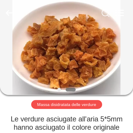
2026
CHINA
MARK
FOODS
TRADING
CO.,LTD..
All
Rights
CASA.
Reserved.
PRODOTTI
CHI
SIAMO
VISITA
ALLA
Massa disidratata delle verdure
FABBRICA
Le verdure asciugate all'aria 5*5mm
hanno asciugato il colore originale