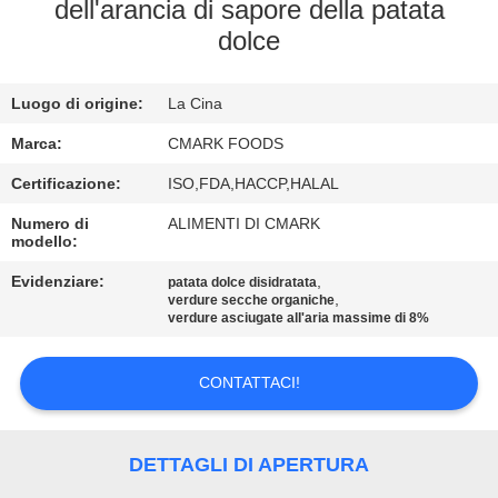
CONTROLLO
dell'arancia di sapore della patata
dolce
DELLA
QUALITÀ
Luogo di origine:
La Cina
CONTATTACI
Marca:
CMARK FOODS
Certificazione:
ISO,FDA,HACCP,HALAL
NOTIZIE
Numero di
ALIMENTI DI CMARK
modello:
Evidenziare:
,
CASI
patata dolce disidratata
,
verdure secche organiche
verdure asciugate all'aria massime di 8%
CHIEDI UN
CONTATTACI!
PREVENTIVO
MAPPA
DETTAGLI DI APERTURA