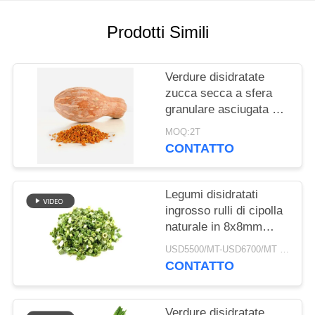
DEL
SITO
Prodotti Simili
NORME
Verdure disidratate
SULLA
zucca secca a sfera
granulare asciugata ad
PRIVACY
aria
MOQ:2T
CONTATTO
Legumi disidratati
ingrosso rulli di cipolla
naturale in 8x8mm
5x5mm 3x3mm
USD5500/MT-USD6700/MT MOQ:2mt
Dimensioni Nessun
CONTATTO
additivo Fornitore
Verdure disidratate