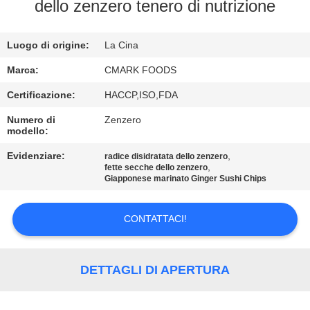
CONTROLLO
dello zenzero tenero di nutrizione
DELLA
Luogo di origine:
La Cina
QUALITÀ
Marca:
CMARK FOODS
CONTATTACI
Certificazione:
HACCP,ISO,FDA
Numero di
Zenzero
modello:
NOTIZIE
Evidenziare:
,
radice disidratata dello zenzero
,
fette secche dello zenzero
CASI
Giapponese marinato Ginger Sushi Chips
CONTATTACI!
CHIEDI UN
PREVENTIVO
DETTAGLI DI APERTURA
MAPPA