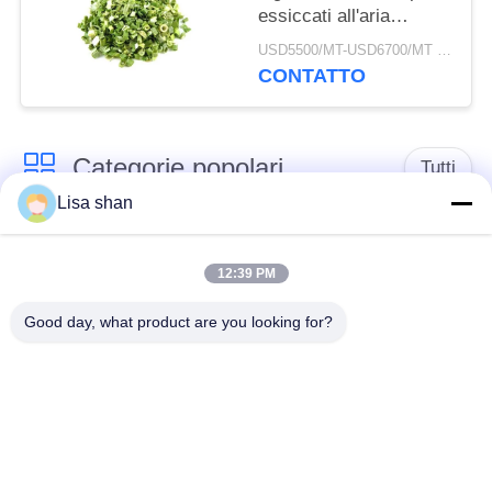
essiccati all'aria
3*3mm 5*5mm Colore
USD5500/MT-USD6700/MT MOQ:2mt
naturale Sapore
CONTATTO
Nessun additivo Max
7% umidità Cartone
imballaggio Alta qualità
Categorie popolari
Tutti
Lisa shan
Briciole di pane
briciole di pane
asciutte
giapponesi
12:39 PM
Good day, what product are you looking for?
Briciole di pane di
Panko del grano
Alga arrostita Nori
intero
Polvere pura del
Chip secchi della
Wasabi
carota