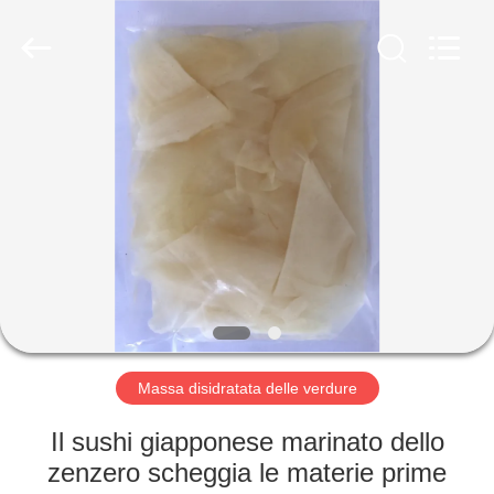
2026
CHINA
MARK
FOODS
TRADING
CO.,LTD..
All
Rights
CASA.
Reserved.
PRODOTTI
CHI
SIAMO
VISITA
ALLA
Massa disidratata delle verdure
FABBRICA
Il sushi giapponese marinato dello
zenzero scheggia le materie prime