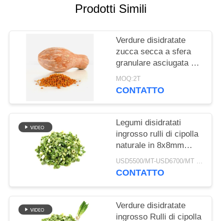
DEL
Prodotti Simili
SITO
Verdure disidratate
NORME
zucca secca a sfera
granulare asciugata ad
SULLA
aria
PRIVACY
MOQ:2T
CONTATTO
Legumi disidratati
ingrosso rulli di cipolla
naturale in 8x8mm
5x5mm 3x3mm
USD5500/MT-USD6700/MT MOQ:2mt
Dimensioni Nessun
CONTATTO
additivo Fornitore
Verdure disidratate
ingrosso Rulli di cipolla