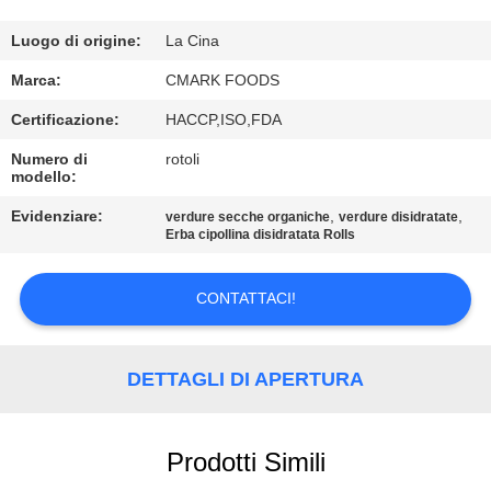
CONTROLLO
DELLA
Luogo di origine:
La Cina
QUALITÀ
Marca:
CMARK FOODS
Certificazione:
HACCP,ISO,FDA
CONTATTACI
Numero di
rotoli
modello:
NOTIZIE
Evidenziare:
,
,
verdure secche organiche
verdure disidratate
Erba cipollina disidratata Rolls
CASI
CONTATTACI!
CHIEDI UN
DETTAGLI DI APERTURA
PREVENTIVO
MAPPA
Prodotti Simili