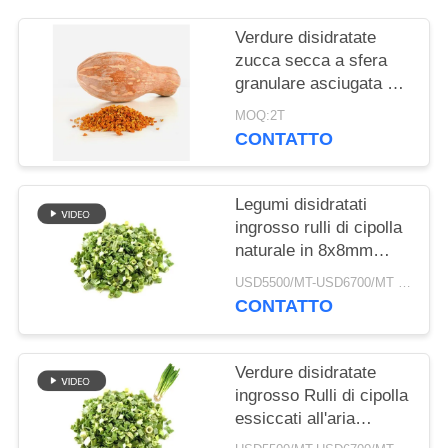
DEL
SITO
Verdure disidratate
zucca secca a sfera
granulare asciugata ad
NORME
aria
MOQ:2T
SULLA
CONTATTO
PRIVACY
Legumi disidratati
ingrosso rulli di cipolla
naturale in 8x8mm
5x5mm 3x3mm
USD5500/MT-USD6700/MT MOQ:2mt
Dimensioni Nessun
CONTATTO
additivo Fornitore
Verdure disidratate
ingrosso Rulli di cipolla
essiccati all'aria
3*3mm 5*5mm Colore