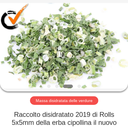
2026
CHINA
MARK
FOODS
TRADING
CO.,LTD..
All
Rights
CASA.
Reserved.
PRODOTTI
CHI
SIAMO
VISITA
ALLA
Massa disidratata delle verdure
FABBRICA
Raccolto disidratato 2019 di Rolls
5x5mm della erba cipollina il nuovo