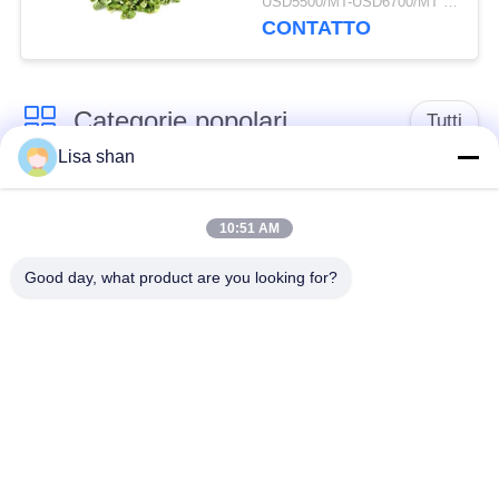
USD5500/MT-USD6700/MT MOQ:2mt
naturale Sapore
CONTATTO
Nessun additivo Max
7% umidità Cartone
imballaggio Alta qualità
Categorie popolari
Tutti
Lisa shan
Briciole di pane
briciole di pane
asciutte
giapponesi
10:51 AM
Good day, what product are you looking for?
Briciole di pane di
Panko del grano
Alga arrostita Nori
intero
Polvere pura del
Chip secchi della
Wasabi
carota
Fiocchi secchi della
Funghi di shiitake