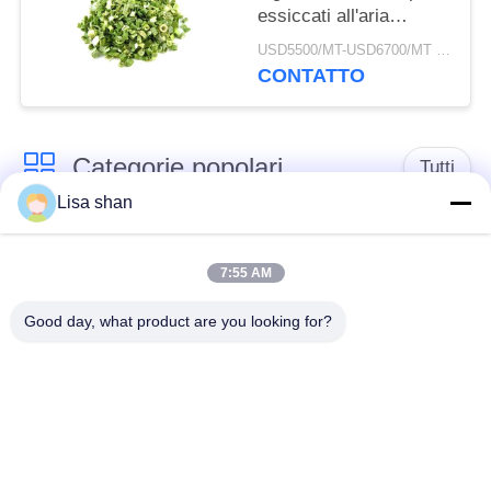
essiccati all'aria
3*3mm 5*5mm Colore
USD5500/MT-USD6700/MT MOQ:2mt
naturale Sapore
CONTATTO
Nessun additivo Max
7% umidità Cartone
imballaggio Alta qualità
Categorie popolari
Tutti
Lisa shan
Briciole di pane
briciole di pane
asciutte
giapponesi
7:55 AM
Good day, what product are you looking for?
Briciole di pane di
Panko del grano
Alga arrostita Nori
intero
Polvere pura del
Chip secchi della
Wasabi
carota