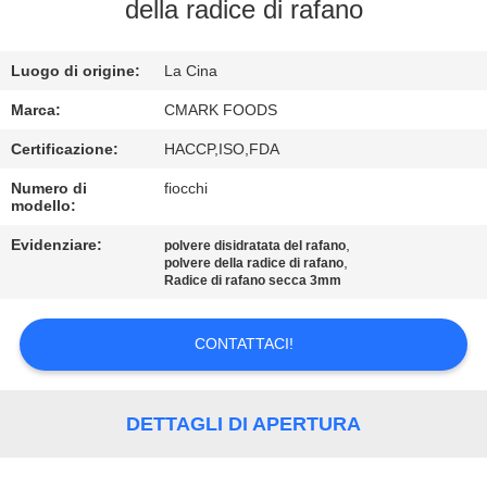
CONTROLLO
della radice di rafano
DELLA
Luogo di origine:
La Cina
QUALITÀ
Marca:
CMARK FOODS
CONTATTACI
Certificazione:
HACCP,ISO,FDA
Numero di
fiocchi
modello:
NOTIZIE
Evidenziare:
,
polvere disidratata del rafano
,
polvere della radice di rafano
CASI
Radice di rafano secca 3mm
CONTATTACI!
CHIEDI UN
PREVENTIVO
DETTAGLI DI APERTURA
MAPPA