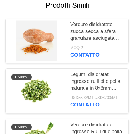
DEL
Prodotti Simili
SITO
Verdure disidratate
NORME
zucca secca a sfera
granulare asciugata ad
SULLA
aria
PRIVACY
MOQ:2T
CONTATTO
Legumi disidratati
ingrosso rulli di cipolla
naturale in 8x8mm
5x5mm 3x3mm
USD5500/MT-USD6700/MT MOQ:2mt
Dimensioni Nessun
CONTATTO
additivo Fornitore
Verdure disidratate
ingrosso Rulli di cipolla