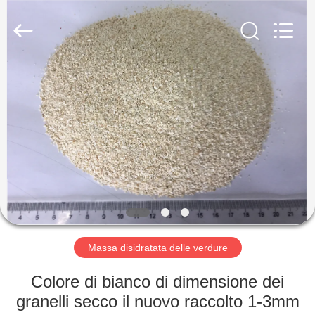
2026
CHINA
MARK
FOODS
TRADING
CO.,LTD..
All
Rights
CASA.
Reserved.
PRODOTTI
CHI
SIAMO
VISITA
ALLA
Massa disidratata delle verdure
FABBRICA
Colore di bianco di dimensione dei
granelli secco il nuovo raccolto 1-3mm