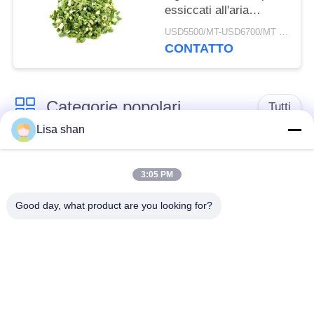
essiccati all'aria
3*3mm 5*5mm Colore
USD5500/MT-USD6700/MT MOQ:2mt
naturale Sapore
CONTATTO
Nessun additivo Max
7% umidità Cartone
imballaggio Alta qualità
Categorie popolari
Tutti
Lisa shan
Briciole di pane
briciole di pane
asciutte
giapponesi
3:05 PM
Good day, what product are you looking for?
Briciole di pane di
Panko del grano
Alga arrostita Nori
intero
Polvere pura del
Chip secchi della
Wasabi
carota