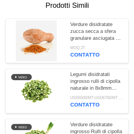
DEL
Prodotti Simili
SITO
Verdure disidratate
NORME
zucca secca a sfera
granulare asciugata ad
SULLA
aria
PRIVACY
MOQ:2T
CONTATTO
Legumi disidratati
ingrosso rulli di cipolla
naturale in 8x8mm
5x5mm 3x3mm
USD5500/MT-USD6700/MT MOQ:2mt
Dimensioni Nessun
CONTATTO
additivo Fornitore
Verdure disidratate
ingrosso Rulli di cipolla