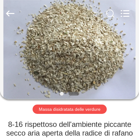
2026
CHINA
MARK
FOODS
TRADING
CO.,LTD..
All
Rights
CASA.
Reserved.
PRODOTTI
CHI
SIAMO
VISITA
ALLA
Massa disidratata delle verdure
FABBRICA
8-16 rispettoso dell'ambiente piccante
secco aria aperta della radice di rafano