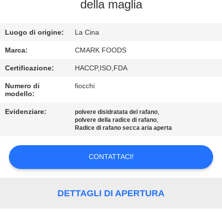
CONTROLLO
della maglia
DELLA
Luogo di origine:
La Cina
QUALITÀ
Marca:
CMARK FOODS
CONTATTACI
Certificazione:
HACCP,ISO,FDA
Numero di
fiocchi
modello:
NOTIZIE
Evidenziare:
,
polvere disidratata del rafano
,
polvere della radice di rafano
CASI
Radice di rafano secca aria aperta
CONTATTACI!
CHIEDI UN
PREVENTIVO
DETTAGLI DI APERTURA
MAPPA