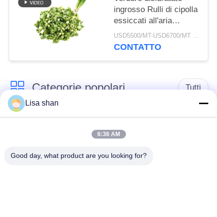
ingrosso Rulli di cipolla
essiccati all'aria
3*3mm 5*5mm Colore
USD5500/MT-USD6700/MT MOQ:2mt
naturale Sapore
CONTATTO
Nessun additivo Max
7% umidità Cartone
imballaggio Alta qualità
Categorie popolari
Tutti
Lisa shan
Briciole di pane
briciole di pane
asciutte
giapponesi
6:36 AM
Good day, what product are you looking for?
Briciole di pane di
Panko del grano
Alga arrostita Nori
intero
Polvere pura del
Chip secchi della