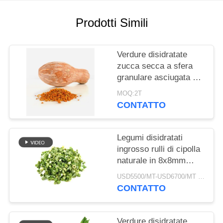
DEL
SITO
Prodotti Simili
NORME
Verdure disidratate
SULLA
zucca secca a sfera
granulare asciugata ad
PRIVACY
aria
MOQ:2T
CONTATTO
Legumi disidratati
ingrosso rulli di cipolla
naturale in 8x8mm
5x5mm 3x3mm
USD5500/MT-USD6700/MT MOQ:2mt
Dimensioni Nessun
CONTATTO
additivo Fornitore
Verdure disidratate