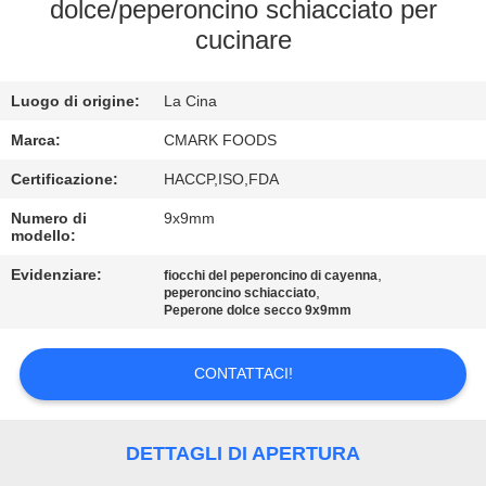
CONTROLLO
dolce/peperoncino schiacciato per
cucinare
DELLA
QUALITÀ
Luogo di origine:
La Cina
CONTATTACI
Marca:
CMARK FOODS
Certificazione:
HACCP,ISO,FDA
NOTIZIE
Numero di
9x9mm
modello:
Evidenziare:
,
CASI
fiocchi del peperoncino di cayenna
,
peperoncino schiacciato
Peperone dolce secco 9x9mm
CHIEDI UN
CONTATTACI!
PREVENTIVO
MAPPA
DETTAGLI DI APERTURA