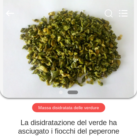
2026
CHINA
MARK
FOODS
TRADING
CO.,LTD..
All
Rights
CASA.
Reserved.
PRODOTTI
CHI
SIAMO
VISITA
ALLA
Massa disidratata delle verdure
FABBRICA
La disidratazione del verde ha
asciugato i fiocchi del peperone