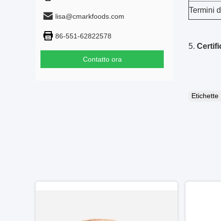
Termini 
lisa@cmarkfoods.com
86-551-62822578
5.
Certifi
Contatto ora
Etichett