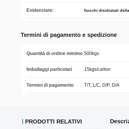
Evidenziare:
fiocchi disidratati dell
Termini di pagamento e spedizione
Quantità di ordine minimo
500kgs
Imballaggi particolari
15kgs/carton
Termini di pagamento
T/T, L/C, D/P, D/A
Descri
PRODOTTI RELATIVI