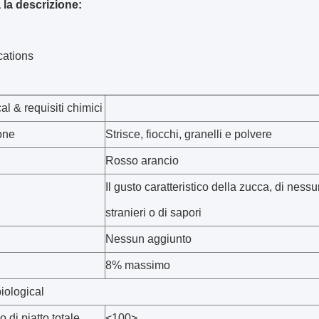
 la descrizione:
cations
al & requisiti chimici
one
Strisce, fiocchi, granelli e polvere
Rosso arancio
Il gusto caratteristico della zucca, di ness
stranieri o di sapori
Nessun aggiunto
8% massimo
iological
 di piatto totale
<100>