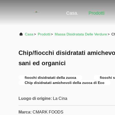
Casa.
Prodotti
Casa
>
Prodotti
>
Massa Disidratata Delle Verdure
>
Ch
Chip/fiocchi disidratati amichevo
sani ed organici
fiocchi disidratati della zucca
fiocchi 
Chip disidratati amichevoli della zucca di Eco
Luogo di origine:
La Cina
Marca:
CMARK FOODS