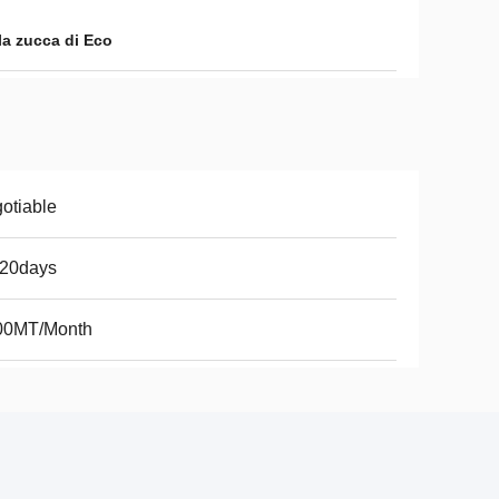
la zucca di Eco
otiable
-20days
00MT/Month