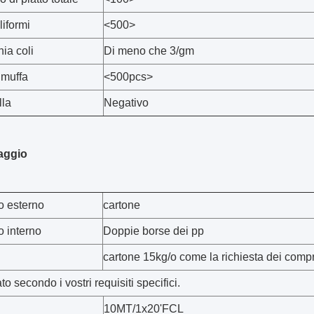
liformi
<500>
ia coli
Di meno che 3/gm
 muffa
<500pcs>
la
Negativo
aggio
o esterno
cartone
o interno
Doppie borse dei pp
cartone 15kg/o come la richiesta dei compr
to secondo i vostri requisiti specifici.
10MT/1x20'FCL