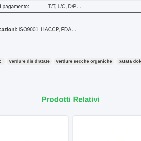
di pagamento:
T/T, L/C, D/P…
cazioni:
ISO9001, HACCP, FDA…
e：
verdure disidratate
verdure secche organiche
patata dol
Prodotti Relativi