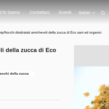
Chi Siamo
Contattaci
Eventi
Italian
ip/fiocchi disidratati amichevoli della zucca di Eco sani ed organici
li della zucca di Eco
secchi della zucca