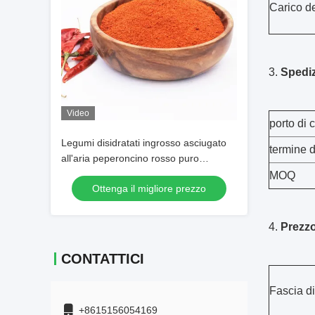
Carico de
3.
Spedi
Video
porto di 
Legumi disidratati ingrosso asciugato
termine 
all'aria peperoncino rosso puro
SHU30000 peperoncino rosso in
MOQ
Ottenga il migliore prezzo
polvere peperoncino in polvere
4.
Prezz
CONTATTICI
Fascia d
+8615156054169