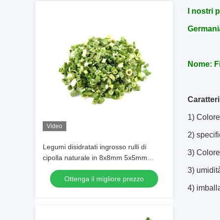
I nostri 
Germania
Nome: Fi
Caratteri
1) Colore
Video
2) specifi
Legumi disidratati ingrosso rulli di
3) Colore
cipolla naturale in 8x8mm 5x5mm
3x3mm Dimensioni Nessun additivo
3) umidi
Ottenga il migliore prezzo
Fornitore
4) imball