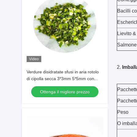
Bacilli co
Escherich
Lievito &
Salmonel
Video
2.
Imball
Verdure disidratate sfusi in aria rotolo
di cipolla secca 3*3mm 5*5mm con
colore e sapore naturali
Pacchett
Ottenga il migliore prezzo
Pacchett
Peso
O imballa