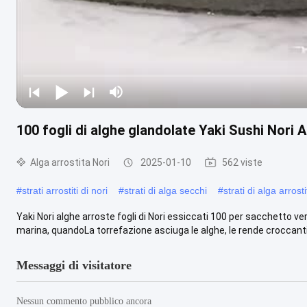
100 fogli di alghe glandolate Yaki Sushi Nori 
Alga arrostita Nori
2025-01-10
562 viste
#
strati arrostiti di nori
#
strati di alga secchi
#
strati di alga arrosti
Yaki Nori alghe arroste fogli di Nori essiccati 100 per sacchetto v
marina, quandoLa torrefazione asciuga le alghe, le rende croccanti, 
Messaggi di visitatore
Nessun commento pubblico ancora