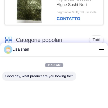
Alghe Sushi Nori
negotiable MOQ:100 scatole
CONTATTO
Categorie popolari
Tutti
Lisa shan
Briciole di pane
briciole di pane
asciutte
giapponesi
11:32 AM
Good day, what product are you looking for?
Briciole di pane di
Panko del grano
Alga arrostita Nori
intero
Polvere pura del
Chip secchi della