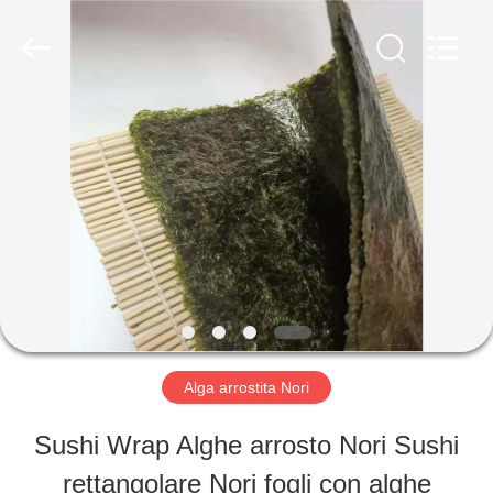
2026
CHINA
MARK
FOODS
TRADING
CO.,LTD..
CASA.
All
Rights
Reserved.
PRODOTTI
CHI
SIAMO
Alga arrostita Nori
VISITA
Sushi Wrap Alghe arrosto Nori Sushi
ALLA
rettangolare Nori fogli con alghe