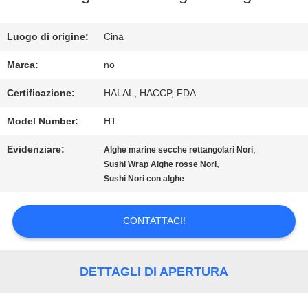
FABBRICA
Luogo di origine:
Cina
CONTROLLO
Marca:
no
DELLA
Certificazione:
HALAL, HACCP, FDA
QUALITÀ
Model Number:
HT
Evidenziare:
,
Alghe marine secche rettangolari Nori
CONTATTACI
,
Sushi Wrap Alghe rosse Nori
Sushi Nori con alghe
NOTIZIE
CONTATTACI!
CASI
DETTAGLI DI APERTURA