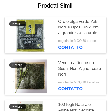
CHIEDI UN
Prodotti Simili
PREVENTIVO
Oro o alga verde Yaki
Nori 100pcs 19x21cm
MAPPA
a grandezza naturale
DEL
negotiable MOQ:50 cartoni
CONTATTO
SITO
Vendita all'ingrosso
Sushi Nori Alghe rosse
NORME
Nori
SULLA
negotiable MOQ:100 scatole
CONTATTO
PRIVACY
100 fogli Naturale
Alghe Nori Seccate