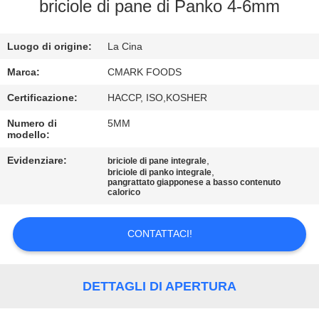
CONTROLLO
briciole di pane di Panko 4-6mm
DELLA
Luogo di origine:
La Cina
QUALITÀ
Marca:
CMARK FOODS
CONTATTACI
Certificazione:
HACCP, ISO,KOSHER
Numero di
5MM
modello:
NOTIZIE
Evidenziare:
,
briciole di pane integrale
,
briciole di panko integrale
CASI
pangrattato giapponese a basso contenuto
calorico
CHIEDI UN
CONTATTACI!
PREVENTIVO
DETTAGLI DI APERTURA
MAPPA