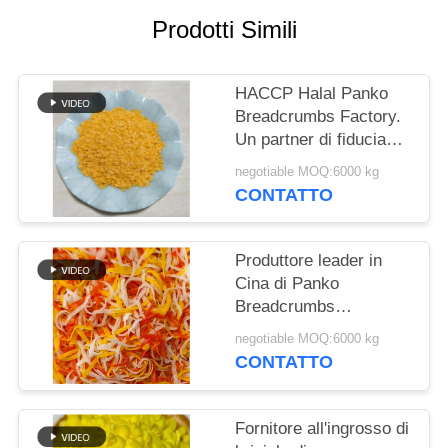
DEL
Prodotti Simili
SITO
HACCP Halal Panko
NORME
Breadcrumbs Factory.
SULLA
Un partner di fiducia
PRIVACY
per l'esportazione
negotiable MOQ:6000 kg
globale.
CONTATTO
Produttore leader in
Cina di Panko
Breadcrumbs
Confezione
negotiable MOQ:6000 kg
personalizzata e
CONTATTO
produzione OEM
Fornitore all'ingrosso di