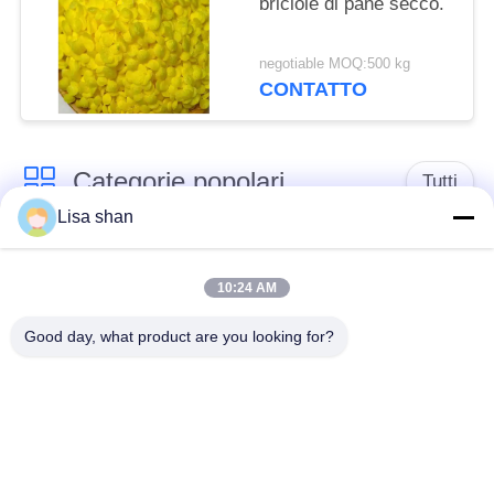
briciole di pane secco.
negotiable MOQ:500 kg
CONTATTO
Categorie popolari
Tutti
Lisa shan
Briciole di pane
briciole di pane
asciutte
giapponesi
10:24 AM
Good day, what product are you looking for?
Briciole di pane di
Panko del grano
Alga arrostita Nori
intero
Polvere pura del
Chip secchi della
Wasabi
carota