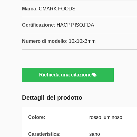
Marca:
CMARK FOODS
Certificazione:
HACPP,ISO,FDA
Numero di modello:
10x10x3mm
Richieda una citazione
Dettagli del prodotto
Colore:
rosso luminoso
Caratteristica:
sano