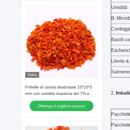
Umidità
B. Microb
Conteggio
Bacilli co
Escherich
Lievito &
Salmonel
Video
Frittelle di carota disidratate 10*10*3
2.
Imball
mm con umidità massima del 7% e
certificazione HACCP HALAL ISO
Ottenga il migliore prezzo
Pacchett
Pacchett