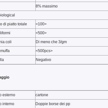
8% massimo
iological
 di piatto totale
<100>
liformi
<500>
ia coli
Di meno che 3/gm
 muffa
<500pcs>
la
Negativo
aggio
o esterno
cartone
o interno
Doppie borse dei pp