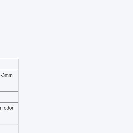
1-3mm
un odori