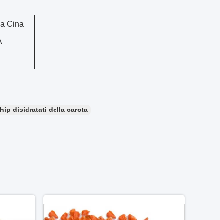
la Cina
A
hip disidratati della carota