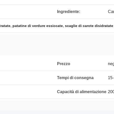
Ingrediente:
Car
,
,
dratate
patatine di verdure essiccate
scaglie di carote disidrata
Prezzo
neg
Tempi di consegna
15
Capacità di alimentazione
20