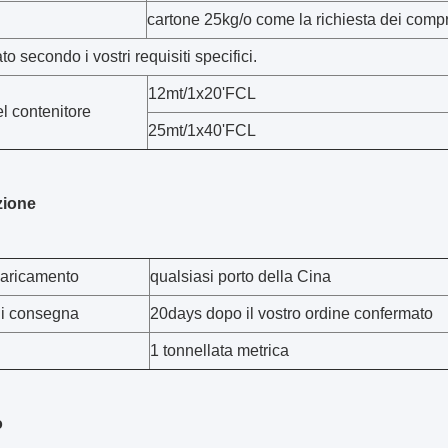
cartone 25kg/o come la richiesta dei compr
to secondo i vostri requisiti specifici.
12mt/1x20'FCL
l contenitore
25mt/1x40'FCL
zione
caricamento
qualsiasi porto della Cina
di consegna
20days dopo il vostro ordine confermato
1 tonnellata metrica
o