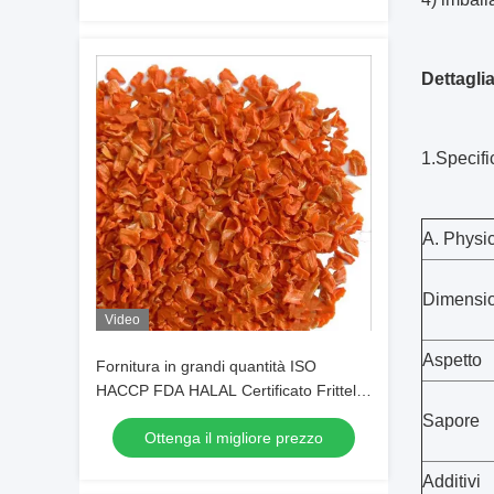
Dettaglia
1.Specifi
A. Physic
Dimensi
Video
Aspetto
Fornitura in grandi quantità ISO
HACCP FDA HALAL Certificato Frittelle
di carota disidratate e granuli di carota
Sapore
Ottenga il migliore prezzo
secca con umidità massima del 7% e
basso contenuto di zucchero
Additivi