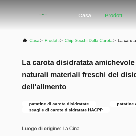
Casa.
Prodotti
Casa
>
Prodotti
>
Chip Secchi Della Carota
>
La carota
La carota disidratata amichevole 
naturali materiali freschi del disi
dell'alimento
patatine di carote disidratate
patatine 
scaglie di carote disidratate HACPP
Luogo di origine:
La Cina