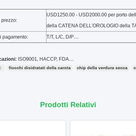
USD1250.00 - USD2000.00 per porto del
 prezzo:
della CATENA DELL'OROLOGIO della T
di pagamento:
T/T, L/C, D/P…
cazioni:
ISO9001, HACCP, FDA…
e：
fiocchi disidratati della carota
chip della verdura secca
c
Prodotti Relativi