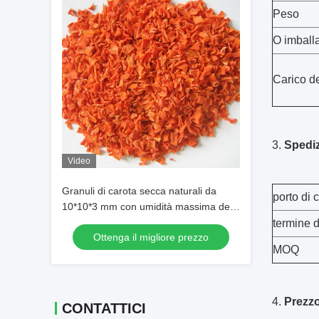
Peso
O imballa
Carico de
3.
Spedi
Video
Granuli di carota secca naturali da
porto di 
10*10*3 mm con umidità massima del
7% HACCP HALAL ISO9000 FDA
termine 
Ottenga il migliore prezzo
Certificato per alimenti per animali
MOQ
domestici
4.
Prezz
CONTATTICI