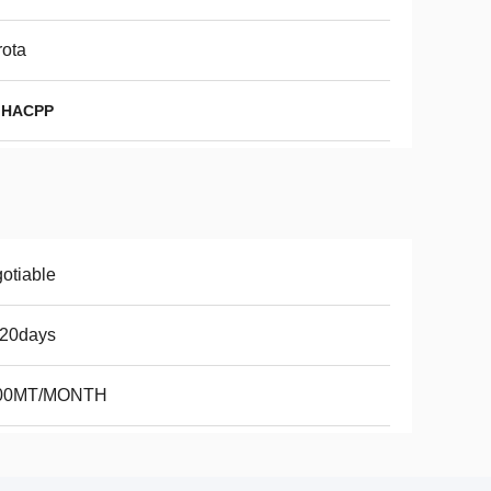
ota
te HACPP
otiable
-20days
00MT/MONTH