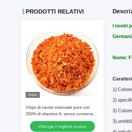
Descri
PRODOTTI RELATIVI
I nostri 
Germania
Nome: Fi
Caratteri
1) Colore
Video
2) speci
Chips di carote essiccate pure con
3) Colore
200% di vitamina A, senza conservanti
e colore arancione brillante - Fiocchi di
3) umidi
Ottenga il migliore prezzo
carote disidratate
4) imball