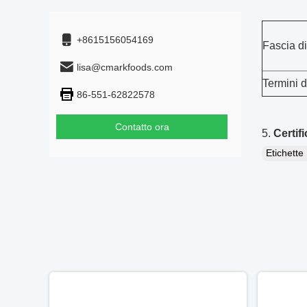
+8615156054169
Fascia di
lisa@cmarkfoods.com
Termini 
86-551-62822578
Contatto ora
5.
Certifi
Etichett