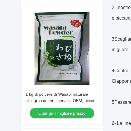
2Il nostr
e piccante
3Scegliam
migliore,
4Controll
Giappone
1 kg di polvere di Wasabi naturale
all'ingrosso per il servizio OEM, piccolo
5Passare
ordine accettabile
Ottenga il migliore prezzo
6- La lin