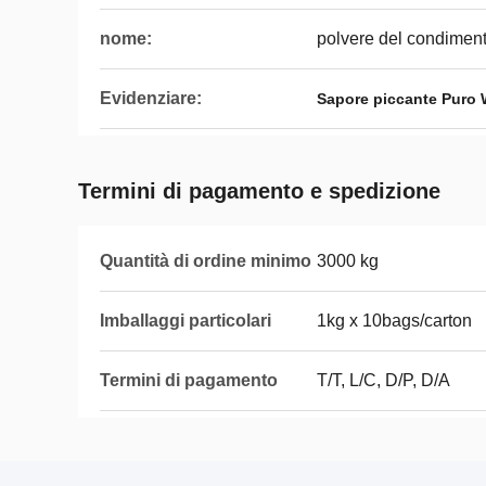
nome:
polvere del condimen
Evidenziare:
Sapore piccante Puro 
Termini di pagamento e spedizione
Quantità di ordine minimo
3000 kg
Imballaggi particolari
1kg x 10bags/carton
Termini di pagamento
T/T, L/C, D/P, D/A