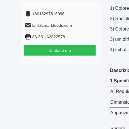
1) Colore
+8618297816096
2) Specif
lan@cmarkfoods.com
3) Colore
86-551-62822578
3) umidi
4) Imball
Contatto ora
Descrizi
1.Specif
A. Requisi
Dimensi
Apparizi
Sapore