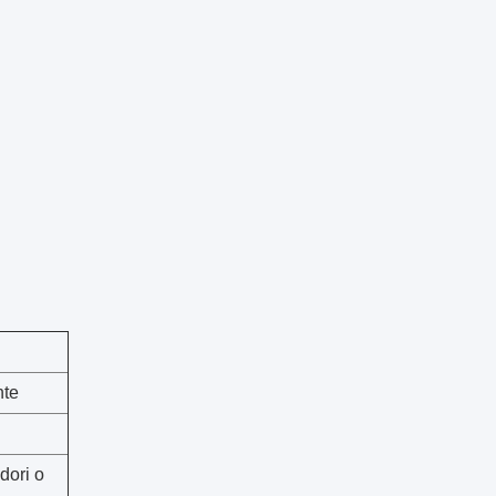
nte
dori o