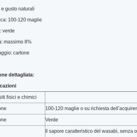
 e gusto naturali
ica: 100-120 maglie
: verde
tà: massimo 8%
aggio: cartone
one dettagliata:
icazioni
ti fisici e chimici
one
100-120 maglie o su richiesta dell'acquire
one
Verde
Il sapore caratteristico del wasabi, senza o