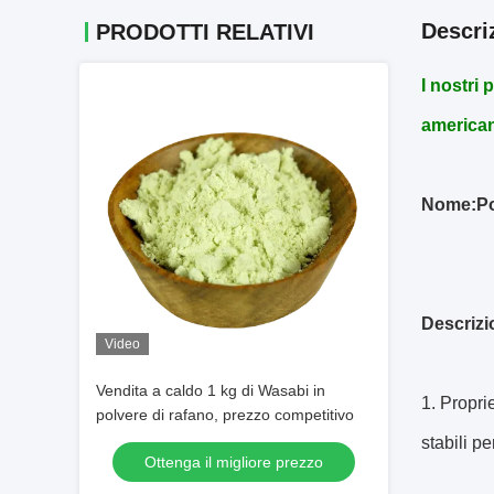
Descri
PRODOTTI RELATIVI
I nostri
american
Nome:
Po
Descrizi
Video
Vendita a caldo 1 kg di Wasabi in
1. Propri
polvere di rafano, prezzo competitivo
stabili pe
Ottenga il migliore prezzo