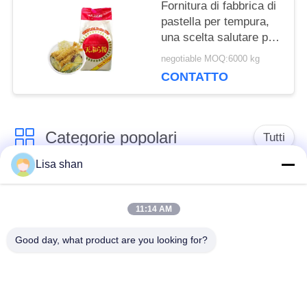
Fornitura di fabbrica di
pastella per tempura,
una scelta salutare per
creare cibi fritti leggeri,
negotiable MOQ:6000 kg
croccanti e deliziosi​
CONTATTO
Categorie popolari
Tutti
Lisa shan
Briciole di pane
briciole di pane
asciutte
giapponesi
11:14 AM
Good day, what product are you looking for?
Briciole di pane di
Panko del grano
Alga arrostita Nori
intero