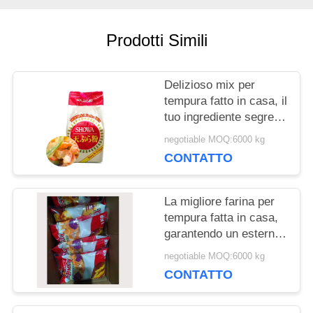
CHIEDI UN
PREVENTIVO
Prodotti Simili
​Delizioso mix per
MAPPA
tempura fatto in casa, il
DEL
tuo ingrediente segreto
per creare pasti
negotiable MOQ:6000 kg
SITO
croccanti, dorati e
CONTATTO
irresistibili​
NORME
La migliore farina per
tempura fatta in casa,
SULLA
garantendo un esterno
croccante e un interno
PRIVACY
negotiable MOQ:6000 kg
tenero e perfettamente
CONTATTO
cotto​