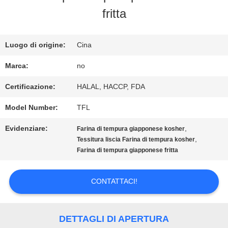
FABBRICA
fritta
CONTROLLO
Luogo di origine:
Cina
DELLA
Marca:
no
QUALITÀ
Certificazione:
HALAL, HACCP, FDA
Model Number:
TFL
CONTATTACI
Evidenziare:
,
Farina di tempura giapponese kosher
,
Tessitura liscia Farina di tempura kosher
Farina di tempura giapponese fritta
NOTIZIE
CONTATTACI!
CASI
DETTAGLI DI APERTURA