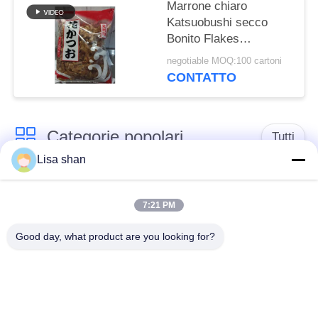
Marrone chiaro
Katsuobushi secco
Bonito Flakes
Delicatezza
negotiable MOQ:100 cartoni
tradizionale giapponese
CONTATTO
Categorie popolari
Tutti
Lisa shan
Briciole di pane
briciole di pane
asciutte
giapponesi
7:21 PM
Good day, what product are you looking for?
Briciole di pane di
Panko del grano
Alga arrostita Nori
intero