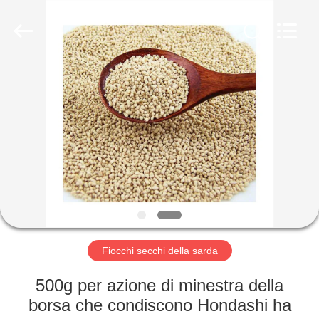
2026
CHINA
MARK
FOODS
TRADING
CO.,LTD..
All
Rights
CASA.
Reserved.
PRODOTTI
CHI
SIAMO
VISITA
ALLA
Fiocchi secchi della sarda
FABBRICA
500g per azione di minestra della
borsa che condiscono Hondashi ha