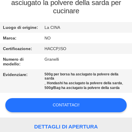
CONTROLLO
asciugato la polvere della sarda per
cucinare
DELLA
QUALITÀ
Luogo di origine:
La CINA
CONTATTACI
Marca:
NO
Certificazione:
HACCP,ISO
NOTIZIE
Numero di
Granelli
modello:
Evidenziare:
500g per borsa ha asciugato la polvere della
CASI
sarda
,
,
Hondashi ha asciugato la polvere della sarda
500g/Bag ha asciugato la polvere della sarda
CHIEDI UN
PREVENTIVO
CONTATTACI!
MAPPA
DETTAGLI DI APERTURA