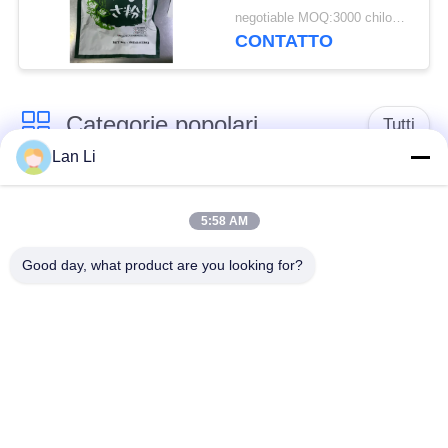
servizio OEM, piccolo
negotiable MOQ:3000 chilogrammi
ordine accettabile
CONTATTO
Categorie popolari
Tutti
Lan Li
Briciole di pane
briciole di pane
asciutte
giapponesi
5:58 AM
Good day, what product are you looking for?
Briciole di pane di
Panko del grano
Alga arrostita Nori
intero
Polvere pura del
Chip secchi della
Wasabi
carota