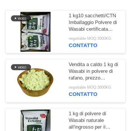
DEL
SITO
1 kg10 sacchetti/CTN
Imballaggio Polvere di
NORME
Wasabi certificata
Halal per il trasporto
SULLA
negotiable MOQ:3000KG
marittimo
CONTATTO
PRIVACY
Vendita a caldo 1 kg di
Wasabi in polvere di
rafano, prezzo
competitivo
negotiable MOQ:3000KG
CONTATTO
1 kg di polvere di
Wasabi naturale
all'ingrosso per il