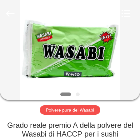
2026
CHINA
MARK
FOODS
TRADING
CO.,LTD..
All
Rights
CASA.
Reserved.
PRODOTTI
CHI
SIAMO
VISITA
ALLA
Polvere pura del Wasabi
FABBRICA
Grado reale premio A della polvere del
Wasabi di HACCP per i sushi