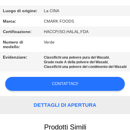
CONTROLLO
DELLA
Luogo di origine:
La CINA
QUALITÀ
Marca:
CMARK FOODS
Certificazione:
HACCP,ISO,HALAL,FDA
CONTATTACI
Numero di
Verde
modello:
NOTIZIE
Evidenziare:
,
Classifichi una polvere pura del Wasabi
,
Grado reale A della polvere del Wasabi
Classifichi una polvere del condimento del Wasabi
CASI
CONTATTACI!
CHIEDI UN
PREVENTIVO
DETTAGLI DI APERTURA
MAPPA
Prodotti Simili