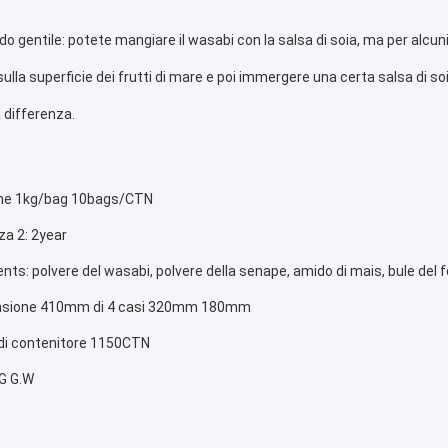
ordo gentile: potete mangiare il wasabi con la salsa di soia, ma per alcu
ulla superficie dei frutti di mare e poi immergere una certa salsa di so
a differenza.
che 1kg/bag 10bags/CTN
za 2: 2year
ents: polvere del wasabi, polvere della senape, amido di mais, bule del f
nsione 410mm di 4 casi 320mm 180mm
 di contenitore 1150CTN
KG G.W