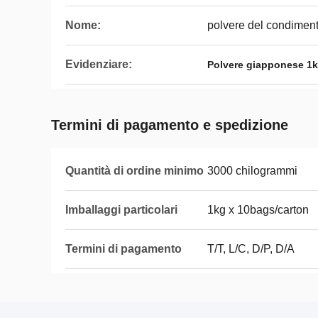
Nome:
polvere del condimen
Evidenziare:
Polvere giapponese 1k
Termini di pagamento e spedizione
Quantità di ordine minimo
3000 chilogrammi
Imballaggi particolari
1kg x 10bags/carton
Termini di pagamento
T/T, L/C, D/P, D/A