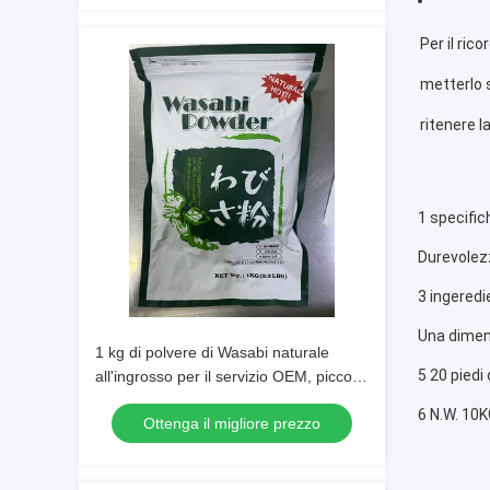
Per il ric
metterlo s
ritenere l
1 specifi
Durevolez
3 ingeredi
Una dime
1 kg di polvere di Wasabi naturale
5 20 piedi
all'ingrosso per il servizio OEM, piccolo
ordine accettabile
6 N.W. 10
Ottenga il migliore prezzo