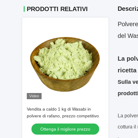
Descri
PRODOTTI RELATIVI
Polvere
del Wa
La pol
ricett
Sulla v
prodott
Video
Vendita a caldo 1 kg di Wasabi in
La polver
polvere di rafano, prezzo competitivo
cottura i
Ottenga il migliore prezzo