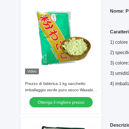
Nome: Po
Caratteri
1) colore
2) speci
3) colore
Video
3) umidi
Prezzo di fabbrica 1 kg sacchetto
4) imball
imballaggio verde puro secco Wasabi
polvere 100 mesh
Ottenga il migliore prezzo
Descrizio