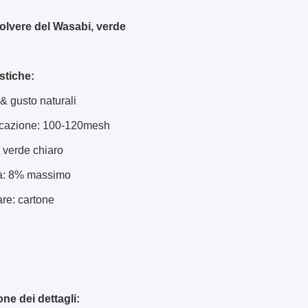
lvere del Wasabi, verde
stiche:
 & gusto naturali
ficazione: 100-120mesh
: verde chiaro
tà: 8% massimo
are: cartone
ne dei dettagli: