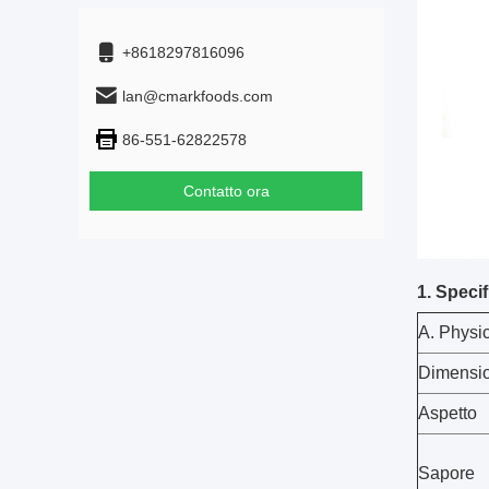
+8618297816096
lan@cmarkfoods.com
86-551-62822578
Contatto ora
1. Speci
A. Physic
Dimensi
Aspetto
Sapore