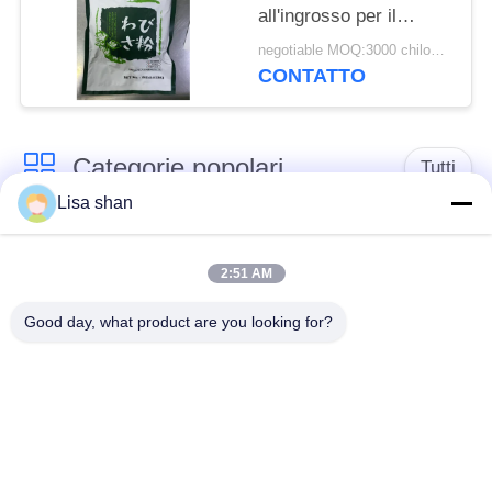
all'ingrosso per il
servizio OEM, piccolo
negotiable MOQ:3000 chilogrammi
ordine accettabile
CONTATTO
Categorie popolari
Tutti
Lisa shan
Briciole di pane
briciole di pane
asciutte
giapponesi
2:51 AM
Good day, what product are you looking for?
Briciole di pane di
Panko del grano
Alga arrostita Nori
intero
Polvere pura del
Chip secchi della
Wasabi
carota