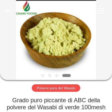
2026
CHINA
MARK
FOODS
TRADING
CO.,LTD..
All
Rights
CASA.
Reserved.
PRODOTTI
CHI
SIAMO
VISITA
ALLA
Polvere pura del Wasabi
FABBRICA
Grado puro piccante di ABC della
polvere del Wasabi di verde 100mesh