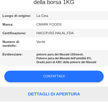
CONTROLLO
della borsa 1KG
DELLA
Luogo di origine:
La Cina
QUALITÀ
Marca:
CMARK FOODS
CONTATTACI
Certificazione:
HACCP,ISO,HALAL,FDA
Numero di
Verde
modello:
NOTIZIE
Evidenziare:
,
polvere pura del Wasabi 100mesh
,
Polvere pura del Wasabi dell'umidità 8%
CASI
Grado puro di ABC della polvere del Wasabi
CONTATTACI!
CHIEDI UN
PREVENTIVO
DETTAGLI DI APERTURA
MAPPA