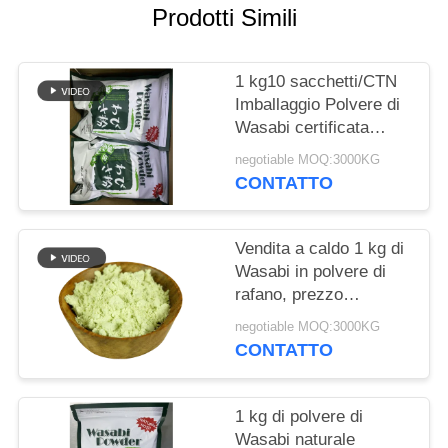
DEL
Prodotti Simili
SITO
1 kg10 sacchetti/CTN
NORME
Imballaggio Polvere di
Wasabi certificata
SULLA
Halal per il trasporto
PRIVACY
negotiable MOQ:3000KG
marittimo
CONTATTO
Vendita a caldo 1 kg di
Wasabi in polvere di
rafano, prezzo
competitivo
negotiable MOQ:3000KG
CONTATTO
1 kg di polvere di
Wasabi naturale