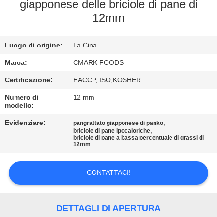
CONTROLLO
giapponese delle briciole di pane di
12mm
DELLA
QUALITÀ
Luogo di origine:
La Cina
CONTATTACI
Marca:
CMARK FOODS
Certificazione:
HACCP, ISO,KOSHER
NOTIZIE
Numero di
12 mm
modello:
Evidenziare:
,
CASI
pangrattato giapponese di panko
,
briciole di pane ipocaloriche
briciole di pane a bassa percentuale di grassi di
12mm
CHIEDI UN
PREVENTIVO
CONTATTACI!
MAPPA
DETTAGLI DI APERTURA