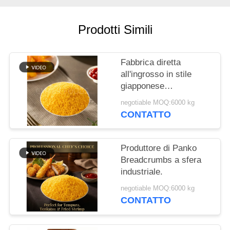
DEL
SITO
Prodotti Simili
NORME
Fabbrica diretta
SULLA
all'ingrosso in stile
PRIVACY
giapponese
Breadcrumbs Bulk
negotiable MOQ:6000 kg
Packaging Panko
CONTATTO
Breadcrumbs
Certificato HACCP
Produttore di Panko
Breadcrumbs a sfera
industriale.
negotiable MOQ:6000 kg
CONTATTO