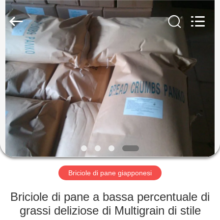
2026
CHINA
MARK
FOODS
TRADING
CO.,LTD..
All
Rights
CASA.
Reserved.
PRODOTTI
CHI
SIAMO
VISITA
ALLA
Briciole di pane giapponesi
FABBRICA
Briciole di pane a bassa percentuale di
grassi deliziose di Multigrain di stile