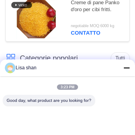
Creme di pane Panko
d'oro per cibi fritti.
negotiable MOQ:6000 kg
CONTATTO
Categorie popolari
Tutti
Lisa shan
Briciole di pane
briciole di pane
asciutte
giapponesi
3:23 PM
Good day, what product are you looking for?
Briciole di pane di
Panko del grano
Alga arrostita Nori
intero