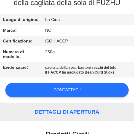
CONTROLLO
della cagliata della soia di FUZHU
DELLA
Luogo di origine:
La Cina
QUALITÀ
Marca:
NO
CONTATTACI
Certificazione:
ISO,HACCP
Numero di
250g
modello:
NOTIZIE
Evidenziare:
,
,
cagliata della soia
bastoni secchi del tofu
Il HACCP ha asciugato Bean Curd Sticks
CASI
CONTATTACI!
CHIEDI UN
PREVENTIVO
DETTAGLI DI APERTURA
MAPPA