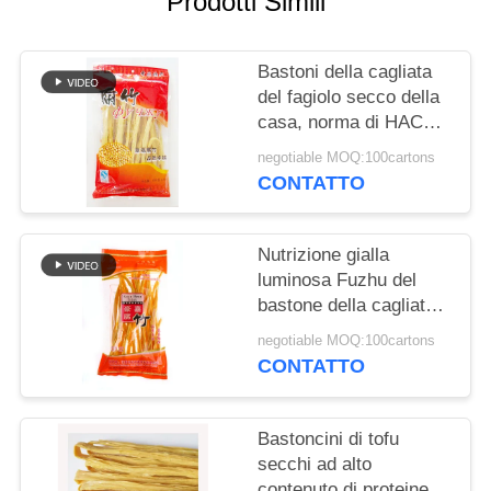
Prodotti Simili
DEL
SITO
Bastoni della cagliata
del fagiolo secco della
NORME
casa, norma di HACCP
SULLA
di iso della cagliata
negotiable MOQ:100cartons
della soia di FUZHU
PRIVACY
CONTATTO
Nutrizione gialla
luminosa Fuzhu del
bastone della cagliata
del fagiolo secco di
negotiable MOQ:100cartons
cinese per il ristorante
CONTATTO
Bastoncini di tofu
secchi ad alto
contenuto di proteine e