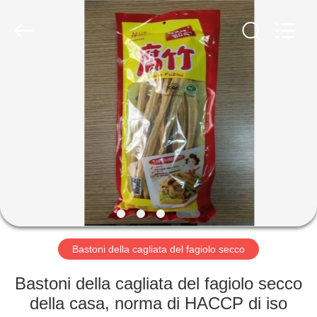
2026
CHINA
MARK
FOODS
TRADING
CO.,LTD..
All
Rights
CASA.
Reserved.
PRODOTTI
CHI
SIAMO
VISITA
ALLA
Bastoni della cagliata del fagiolo secco
FABBRICA
Bastoni della cagliata del fagiolo secco
della casa, norma di HACCP di iso