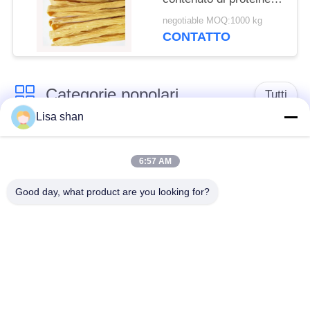
fibre, certificati ISO
negotiable MOQ:1000 kg
HACCP, con umidità
CONTATTO
massima del 15%
Categorie popolari
Tutti
Lisa shan
Briciole di pane
briciole di pane
asciutte
giapponesi
6:57 AM
Good day, what product are you looking for?
Briciole di pane di
Panko del grano
Alga arrostita Nori
intero
Polvere pura del
Chip secchi della
Wasabi
carota