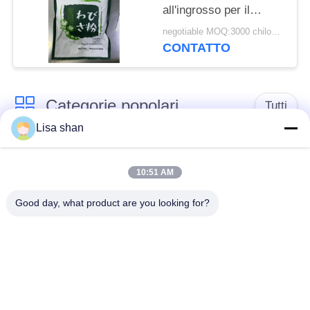
all'ingrosso per il
servizio OEM, piccolo
negotiable MOQ:3000 chilogrammi
ordine accettabile
CONTATTO
Categorie popolari
Tutti
Lisa shan
Briciole di pane
briciole di pane
asciutte
giapponesi
10:51 AM
Good day, what product are you looking for?
Briciole di pane di
Panko del grano
Alga arrostita Nori
intero
Polvere pura del
Chip secchi della
Wasabi
carota