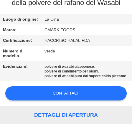
CONTROLLO
della polvere del rafano del Wasabi
DELLA
Luogo di origine:
La Cina
QUALITÀ
Marca:
CMARK FOODS
CONTATTACI
Certificazione:
HACCP,ISO,HALAL,FDA
Numero di
verde
modello:
NOTIZIE
Evidenziare:
,
polvere di wasabi giapponese
,
polvere di condimento per sushi
CASI
polvere di wasabi pura dal sapore caldo piccante
CONTATTACI!
CHIEDI UN
PREVENTIVO
DETTAGLI DI APERTURA
MAPPA