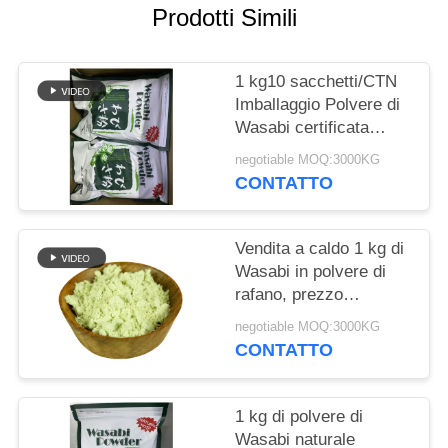
DEL
Prodotti Simili
SITO
1 kg10 sacchetti/CTN
NORME
Imballaggio Polvere di
Wasabi certificata
SULLA
Halal per il trasporto
PRIVACY
negotiable MOQ:3000KG
marittimo
CONTATTO
Vendita a caldo 1 kg di
Wasabi in polvere di
rafano, prezzo
competitivo
negotiable MOQ:3000KG
CONTATTO
1 kg di polvere di
Wasabi naturale