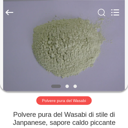
2026
CHINA
MARK
FOODS
TRADING
CO.,LTD..
All
Rights
CASA.
Reserved.
PRODOTTI
CHI
SIAMO
VISITA
ALLA
Polvere pura del Wasabi
FABBRICA
Polvere pura del Wasabi di stile di
Janpanese, sapore caldo piccante