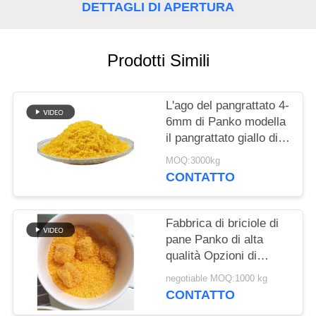
DEL
DETTAGLI DI APERTURA
SITO
Prodotti Simili
NORME
SULLA
L'ago del pangrattato 4-
PRIVACY
6mm di Panko modella
il pangrattato giallo di
Panko
MOQ:3000kg
CONTATTO
Fabbrica di briciole di
pane Panko di alta
qualità Opzioni di
imballaggio al dettaglio
negotiable MOQ:1000 kg
e all'ingrosso
CONTATTO