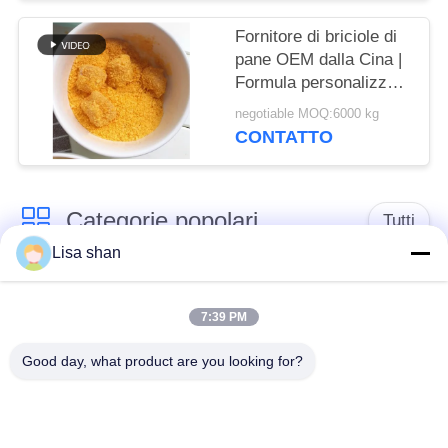
Fornitore di briciole di
pane OEM dalla Cina |
Formula personalizzata
e etichetta privata
negotiable MOQ:6000 kg
CONTATTO
Categorie popolari
Tutti
Lisa shan
Briciole di pane
briciole di pane
asciutte
giapponesi
7:39 PM
Good day, what product are you looking for?
Briciole di pane di
Panko del grano
Alga arrostita Nori
intero