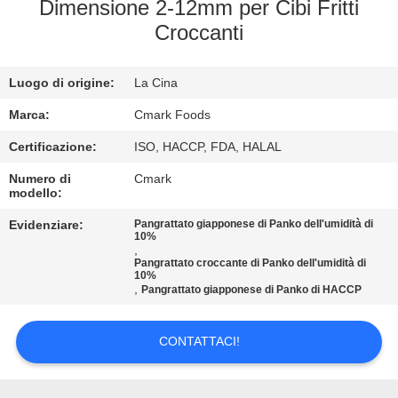
CONTROLLO
Dimensione 2-12mm per Cibi Fritti
Croccanti
DELLA
QUALITÀ
Luogo di origine:
La Cina
CONTATTACI
Marca:
Cmark Foods
Certificazione:
ISO, HACCP, FDA, HALAL
NOTIZIE
Numero di
Cmark
modello:
Evidenziare:
Pangrattato giapponese di Panko dell'umidità di
CASI
10%
,
Pangrattato croccante di Panko dell'umidità di
10%
CHIEDI UN
,
Pangrattato giapponese di Panko di HACCP
PREVENTIVO
CONTATTACI!
MAPPA