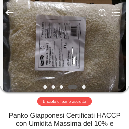
2026
CHINA
MARK
FOODS
TRADING
CO.,LTD..
All
Rights
CASA.
Reserved.
PRODOTTI
CHI
SIAMO
VISITA
ALLA
Briciole di pane asciutte
FABBRICA
Panko Giapponesi Certificati HACCP
con Umidità Massima del 10% e